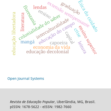
Ética do cuidado
extensão sentipensante
graduação
florestania
lendas
ensino
educação libertadora
literatura
colonialidade do saber
interculturalidade
educação do campo
ensino superior
crise
capital
mangá
capoeira
leitura
economia da vida
educação decolonial
Open Journal Systems
Revista de Educação Popular
, Uberlândia, MG, Brasil.
pISSN: 1678-5622 - eISSN: 1982-7660