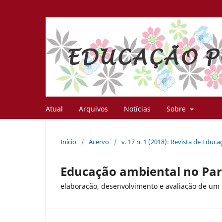
Atual
Arquivos
Notícias
Sobre
Início
/
Acervo
/
v. 17 n. 1 (2018): Revista de Educ
Educação ambiental no Parq
elaboração, desenvolvimento e avaliação de um