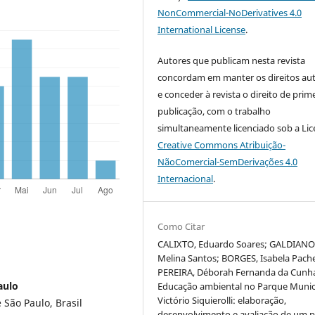
NonCommercial-NoDerivatives 4.0
International License
.
Autores que publicam nesta revista
concordam em manter os direitos aut
e conceder à revista o direito de prim
publicação, com o trabalho
simultaneamente licenciado sob a Li
Creative Commons Atribuição-
NãoComercial-SemDerivações 4.0
Internacional
.
Como Citar
CALIXTO, Eduardo Soares; GALDIANO
Melina Santos; BORGES, Isabela Pach
PEREIRA, Déborah Fernanda da Cunh
aulo
Educação ambiental no Parque Munic
Victório Siquierolli: elaboração,
São Paulo, Brasil
desenvolvimento e avaliação de um 