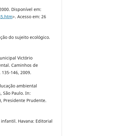
2000. Disponível em:
85.htm
>. Acesso em: 26
ão do sujeito ecológico.
nicipal Victório
ental. Caminhos de
. 135-146, 2009.
ducação ambiental
 São Paulo. In:
 Presidente Prudente.
nfantil. Havana: Editorial