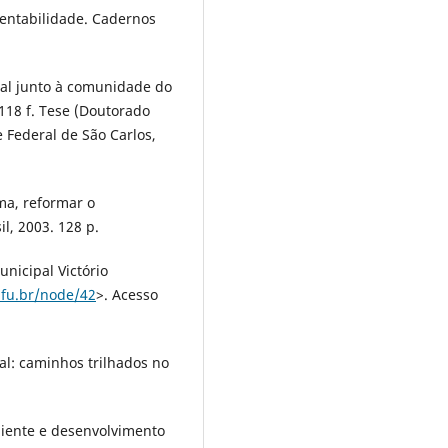
tentabilidade. Cadernos
tal junto à comunidade do
118 f. Tese (Doutorado
 Federal de São Carlos,
ma, reformar o
l, 2003. 128 p.
nicipal Victório
ufu.br/node/42
>. Acesso
l: caminhos trilhados no
biente e desenvolvimento