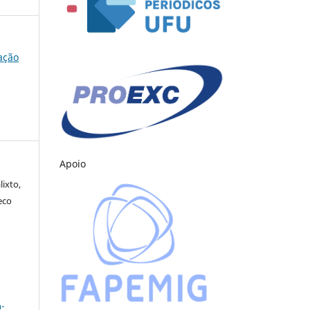
cação
Apoio
ixto,
eco
a
-