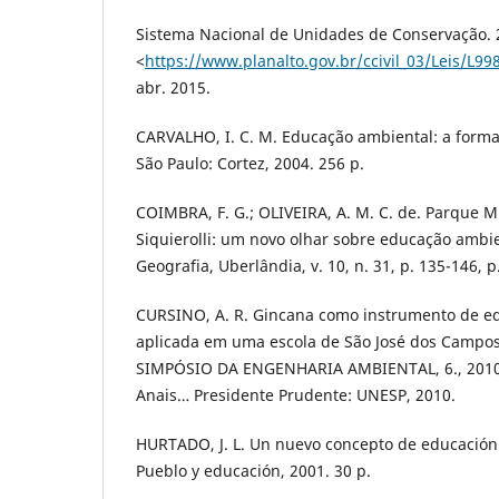
Sistema Nacional de Unidades de Conservação. 
<
https://www.planalto.gov.br/ccivil_03/Leis/L99
abr. 2015.
CARVALHO, I. C. M. Educação ambiental: a formaç
São Paulo: Cortez, 2004. 256 p.
COIMBRA, F. G.; OLIVEIRA, A. M. C. de. Parque Mu
Siquierolli: um novo olhar sobre educação ambi
Geografia, Uberlândia, v. 10, n. 31, p. 135-146, p
CURSINO, A. R. Gincana como instrumento de e
aplicada em uma escola de São José dos Campos,
SIMPÓSIO DA ENGENHARIA AMBIENTAL, 6., 2010,
Anais… Presidente Prudente: UNESP, 2010.
HURTADO, J. L. Un nuevo concepto de educación i
Pueblo y educación, 2001. 30 p.