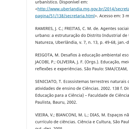
urbanístico. Disponível em:
<
http://www.uberlandia.mg.gov.br/2014/secreta
pagina/51/138/secretaria.html
>. Acesso em: 3 m
RAMIRES, J. C.; FREITAS, C. M. de. Agentes soci
urbano: a estruturação do Distrito Industrial de
Natureza, Uberlândia, v. 7, n. 13, p. 49-68, jan.-
REIGOTA, M. Desafios à educação ambiental esco
JACOBI, P.; OLIVEIRA, J. F. (Orgs.). Educação, m
reflexões e experiências. São Paulo: SMA/CEAM, 
SENICIATO, T. Ecossistemas terrestres naturais
atividades de ensino de Ciências. 2002. 138 f. 
Educação para a Ciência) – Faculdade de Ciênci
Paulista, Bauru, 2002.
VIEIRA, V.; BIANCONI, M. L.; DIAS, M. Espaços n
currículo de ciências. Ciência e Cultura, São Paulo
out.-dez. 2005.