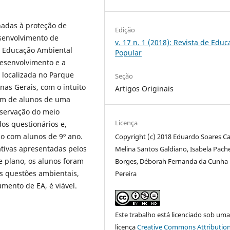
nadas à proteção de
Edição
esenvolvimento de
v. 17 n. 1 (2018): Revista de Edu
à Educação Ambiental
Popular
 desenvolvimento e a
localizada no Parque
Seção
inas Gerais, com o intuito
Artigos Originais
em de alunos de uma
nservação do meio
Licença
os questionários e,
do com alunos de 9º ano.
Copyright (c) 2018 Eduardo Soares Cal
tivas apresentadas pelos
Melina Santos Galdiano, Isabela Pach
e plano, os alunos foram
Borges, Déborah Fernanda da Cunha
as questões ambientais,
Pereira
mento de EA, é viável.
Este trabalho está licenciado sob um
licença
Creative Commons Attribution