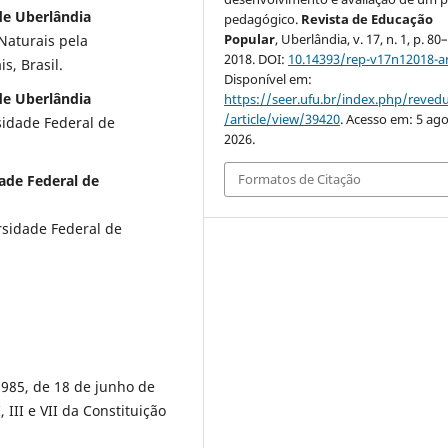
de Uberlândia
pedagógico.
Revista de Educação
Popular
, Uberlândia, v. 17, n. 1, p. 80
Naturais pela
2018. DOI:
10.14393/rep-v17n12018-a
s, Brasil.
Disponível em:
de Uberlândia
https://seer.ufu.br/index.php/reve
/article/view/39420
. Acesso em: 5 ago
idade Federal de
2026.
Formatos de Citação
ade Federal de
sidade Federal de
.985, de 18 de junho de
, III e VII da Constituição