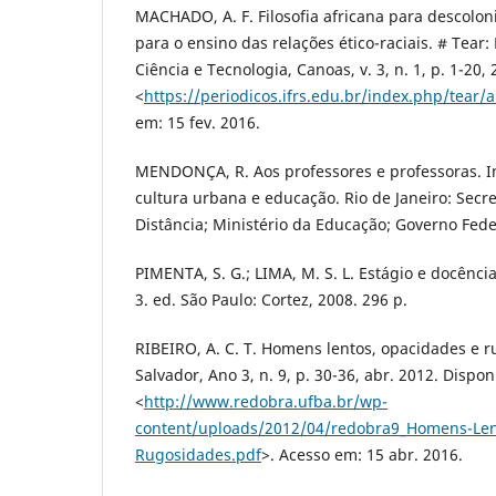
MACHADO, A. F. Filosofia africana para descolon
para o ensino das relações ético-raciais. # Tear:
Ciência e Tecnologia, Canoas, v. 3, n. 1, p. 1-20,
<
https://periodicos.ifrs.edu.br/index.php/tear/a
em: 15 fev. 2016.
MENDONÇA, R. Aos professores e professoras. In:
cultura urbana e educação. Rio de Janeiro: Secr
Distância; Ministério da Educação; Governo Feder
PIMENTA, S. G.; LIMA, M. S. L. Estágio e docênci
3. ed. São Paulo: Cortez, 2008. 296 p.
RIBEIRO, A. C. T. Homens lentos, opacidades e 
Salvador, Ano 3, n. 9, p. 30-36, abr. 2012. Dispo
<
http://www.redobra.ufba.br/wp-
content/uploads/2012/04/redobra9_Homens-Len
Rugosidades.pdf
>. Acesso em: 15 abr. 2016.