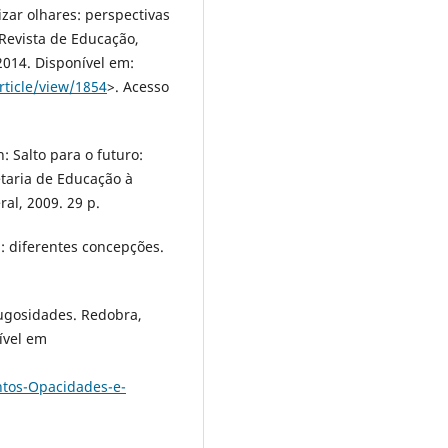
izar olhares: perspectivas
 Revista de Educação,
 2014. Disponível em:
rticle/view/1854
>. Acesso
 Salto para o futuro:
etaria de Educação à
al, 2009. 29 p.
a: diferentes concepções.
rugosidades. Redobra,
nível em
tos-Opacidades-e-