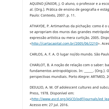
AQUINO JÚNIOR, J. O aluno, o professor e a escola
al. (Org.). Prática de ensino de geografia e está
Paulo: Contexto, 2007. p. 11.
ATHAYDE, P. Artimanhas da pichação: como é o 
se apropriam dos muros das grandes metrópole
expressão artística ou mera curtição. 2005. Disp
<
http://cartacapital.com.br/2005/06/2210
>. Ace
CARLOS, A. F. A. O lugar no/do mundo. São Paulo
CHARLOT, B. A noção de relação com o saber: ba
fundamentos antropológicos. In: ______. (Org.). O
perspectivas mundiais. Porto Alegre: ARTMED, 20
DEIULIO, A. M. Of adolescent cultures and subcul
Press, 1978. Disponível em:
<
http://www.ascd.org/ASCD/pdf/journals/ed_lea
Acesso em: 27 jul. 2016.