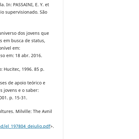
. In: PASSAINI, E. Y. et
gio supervisionado. São
universo dos jovens que
s em busca de status,
onível em:
sso em: 18 abr. 2016.
: Hucitec, 1996. 85 p.
ses de apoio teórico e
s jovens e o saber:
01. p. 15-31.
tures. Milville: The Avnil
d/el_197804_deiulio.pdf
>.