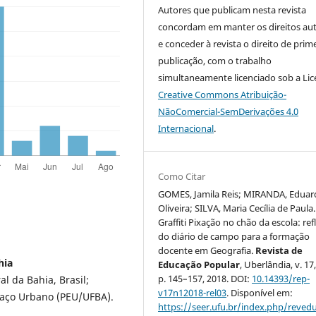
Autores que publicam nesta revista
concordam em manter os direitos aut
e conceder à revista o direito de prim
publicação, com o trabalho
simultaneamente licenciado sob a Li
Creative Commons Atribuição-
NãoComercial-SemDerivações 4.0
Internacional
.
Como Citar
GOMES, Jamila Reis; MIRANDA, Eduar
Oliveira; SILVA, Maria Cecília de Paula.
Graffiti Pixação no chão da escola: re
do diário de campo para a formação
docente em Geografia.
Revista de
hia
Educação Popular
, Uberlândia, v. 17,
p. 145–157, 2018. DOI:
10.14393/rep-
 da Bahia, Brasil;
v17n12018-rel03
. Disponível em:
aço Urbano (PEU/UFBA).
https://seer.ufu.br/index.php/reve