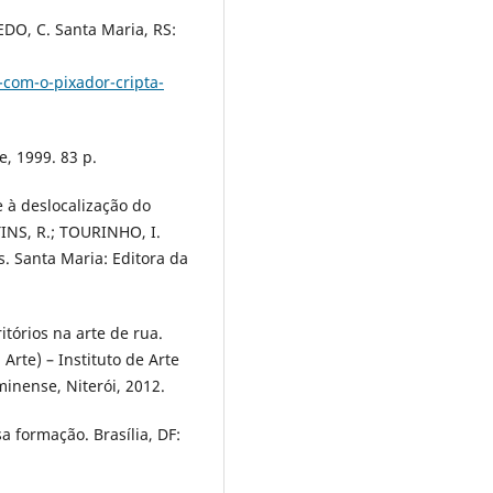
O, C. Santa Maria, RS:
-com-o-pixador-cripta-
e, 1999. 83 p.
 à deslocalização do
TINS, R.; TOURINHO, I.
s. Santa Maria: Editora da
ritórios na arte de rua.
Arte) – Instituto de Arte
inense, Niterói, 2012.
a formação. Brasília, DF: