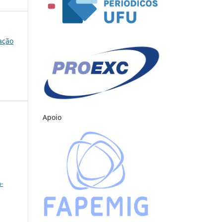
cação
Apoio
a
-