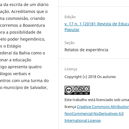
a da escrita de um diário
ação. Acreditamos que o
Edição
 na cosmovisão, criando
v. 17 n. 1 (2018): Revista de Edu
recorremos a Boaventura
Popular
bra a possibilidade de
s pelo poder hegemônico,
Seção
os o Estágio
Relatos de experiência
ederal da Bahia como o
ionar a educação
rtigo apresenta quatro
Licença
logos verbais e
Copyright (c) 2018 Os autores
contros com uma turma do
o município de Salvador,
Este trabalho está licenciado sob um
licença
Creative Commons Attribution
NonCommercial-NoDerivatives 4.0
International License
.