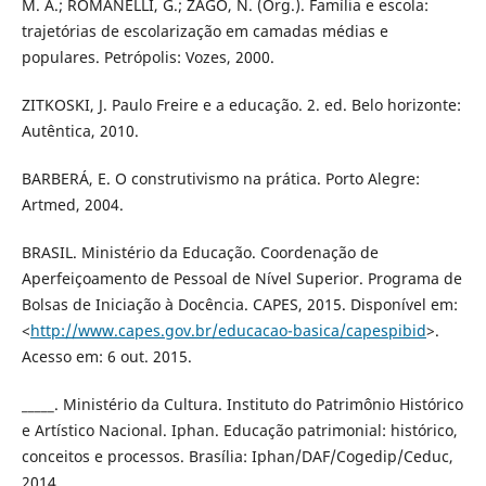
M. A.; ROMANELLI, G.; ZAGO, N. (Org.). Família e escola:
trajetórias de escolarização em camadas médias e
populares. Petrópolis: Vozes, 2000.
ZITKOSKI, J. Paulo Freire e a educação. 2. ed. Belo horizonte:
Autêntica, 2010.
BARBERÁ, E. O construtivismo na prática. Porto Alegre:
Artmed, 2004.
BRASIL. Ministério da Educação. Coordenação de
Aperfeiçoamento de Pessoal de Nível Superior. Programa de
Bolsas de Iniciação à Docência. CAPES, 2015. Disponível em:
<
http://www.capes.gov.br/educacao-basica/capespibid
>.
Acesso em: 6 out. 2015.
_____. Ministério da Cultura. Instituto do Patrimônio Histórico
e Artístico Nacional. Iphan. Educação patrimonial: histórico,
conceitos e processos. Brasília: Iphan/DAF/Cogedip/Ceduc,
2014.