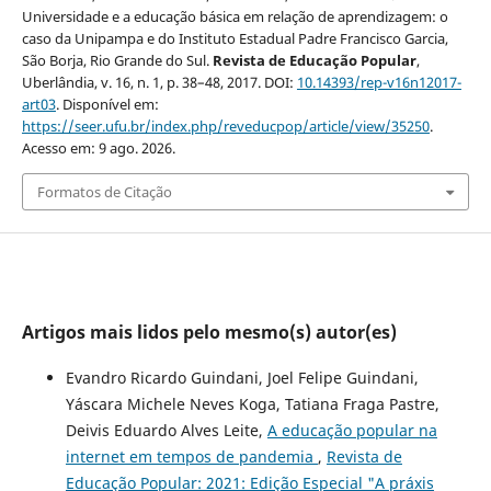
Universidade e a educação básica em relação de aprendizagem: o
caso da Unipampa e do Instituto Estadual Padre Francisco Garcia,
São Borja, Rio Grande do Sul.
Revista de Educação Popular
,
Uberlândia, v. 16, n. 1, p. 38–48, 2017. DOI:
10.14393/rep-v16n12017-
art03
. Disponível em:
https://seer.ufu.br/index.php/reveducpop/article/view/35250
.
Acesso em: 9 ago. 2026.
Formatos de Citação
Artigos mais lidos pelo mesmo(s) autor(es)
Evandro Ricardo Guindani, Joel Felipe Guindani,
Yáscara Michele Neves Koga, Tatiana Fraga Pastre,
Deivis Eduardo Alves Leite,
A educação popular na
internet em tempos de pandemia
,
Revista de
Educação Popular: 2021: Edição Especial "A práxis