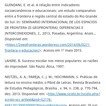
GUINDANI, E. et al. A relação entre indicadores
socioeconômicos e educacionais: um estudo comparativo
entre a fronteira e região central do estado do Rio Grande
do Sul. In: SEMINARIO INTERNACIONAL DE LOS ESPACIOS
DE FRONTERA (II GEOFRONTERA): DIFERENCIAS E
INTERCONEXIONES, 2., 2013, Posadas, Argentina. Anais...
Disponível em:
<
https://2geofronteras.wordpress.com/2014/06/02/1-
frontera-y-educacion/
>. Acesso em 1º maio 2015.
LAHIRE, B. Sucesso escolar nos meios populares: as razões
do improvável. São Paulo: Ática, 1997.
NEITZEL, A. A.; PAREJA, C. J. M.; HOCHMANN, S. Práticas de
leitura no ensino médio: o Pibid de Letras. Revista Brasileira
de Estudos Pedagógicos, Brasília , v. 94, n. 238, p. 770-794,
dez. 2013. Disponível em: <
http://www.scielo.br/scielo.php?
script=sci_arttext&pid=S2176-
66812013000300007&lng=pt&nrm=iso
>. Acesso em: 26 jun.