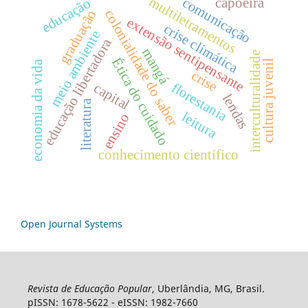
multiletramentos
comunicação
educação
capoeira
graduação
colonialidade do saber
extensão sentipensante
crise climática
meio ambiente
educação libertadora
mangá
interculturalidade
Ética do cuidado
cultura juvenil
economia da vida
crise
florestania
capital
lendas
literatura
leitura
ensino
conhecimento científico
Open Journal Systems
Revista de Educação Popular
, Uberlândia, MG, Brasil.
pISSN: 1678-5622 - eISSN: 1982-7660