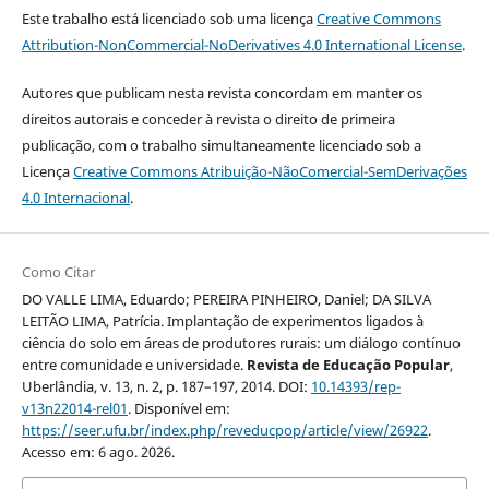
Este trabalho está licenciado sob uma licença
Creative Commons
Attribution-NonCommercial-NoDerivatives 4.0 International License
.
Autores que publicam nesta revista concordam em manter os
direitos autorais e conceder à revista o direito de primeira
publicação, com o trabalho simultaneamente licenciado sob a
Licença
Creative Commons Atribuição-NãoComercial-SemDerivações
4.0 Internacional
.
Como Citar
DO VALLE LIMA, Eduardo; PEREIRA PINHEIRO, Daniel; DA SILVA
LEITÃO LIMA, Patrícia. Implantação de experimentos ligados à
ciência do solo em áreas de produtores rurais: um diálogo contínuo
entre comunidade e universidade.
Revista de Educação Popular
,
Uberlândia, v. 13, n. 2, p. 187–197, 2014. DOI:
10.14393/rep-
v13n22014-rel01
. Disponível em:
https://seer.ufu.br/index.php/reveducpop/article/view/26922
.
Acesso em: 6 ago. 2026.