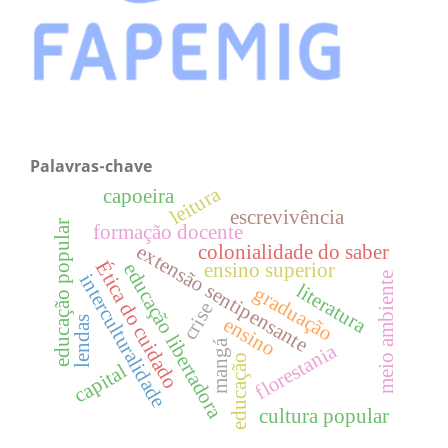
Palavras-chave
leitura
capoeira
escrevivência
educação popular
formação docente
extensão sentipensante
colonialidade do saber
Ética do cuidado
ensino superior
educação libertadora
interculturalidade
meio ambiente
literatura
graduação
crise
ensino
lendas
mangá
florestania
educação
capital
cultura popular