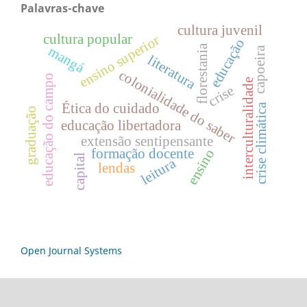
Palavras-chave
cultura juvenil
cultura popular
ensino superior
educação
florestania
mangá
capoeira
literatura
colonialidade do saber
educação do campo
interculturalidade
crise
Ética do cuidado
crise climática
graduação
educação libertadora
extensão sentipensante
formação docente
ensino
capital
leitura
lendas
Open Journal Systems