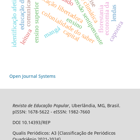
educação decolonial
crise climática
economia da vida
extensão sentipensante
educação libertadora
comunicação
identificação afetiva
crise
ensino superior
florestania
lendas
colonialidade do saber
ensino
capoeira
mangá
leitura
capital
Open Journal Systems
Revista de Educação Popular
, Uberlândia, MG, Brasil.
pISSN: 1678-5622 - eISSN: 1982-7660
DOI 10.14393/REP
Qualis Periódicos: A3 (Classificação de Periódicos
Quadriênio 2021-2024)