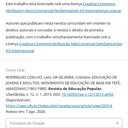
Este trabalho está licenciado sob uma licença
Creative Commons
Attribution-NonCommercial-NoDerivatives 4.0 International License
.
Autores que publicam nesta revista concordam em manter os
direitos autorais e conceder à revista o direito de primeira
publicação, com o trabalho simultaneamente licenciado sob a
Licença
Creative Commons Atribuição-NãoComercial-SemDerivações
4.0 Internacional
.
Como Citar
RODRIGUES COELHO, Leni; DA SILVEIRA, Cristiane. EDUCAÇÃO DE
JOVENS E ADULTOS: MOVIMENTO DE EDUCAÇÃO DE BASE EM TEFÉ,
AMAZONAS (1963-1980).
Revista de Educação Popular
,
Uberlândia, v. 12, n. 1, 2013. DOI:
10.14393/rep-v12n12013-art02
.
Disponível em:
https://seer.ufu.br/index.php/reveducpop/article/view/20314
.
Acesso em: 7 ago. 2026.
Formatos de Citação