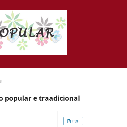
is
o popular e traadicional
PDF