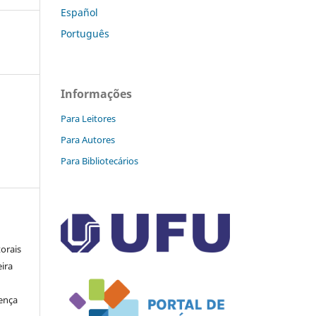
Español
Português
Informações
Para Leitores
Para Autores
Para Bibliotecários
orais
eira
cença