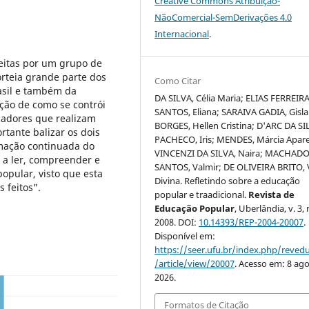
Creative Commons Atribuição-
NãoComercial-SemDerivações 4.0
Internacional
.
feitas por um grupo de
rteia grande parte dos
Como Citar
asil e também da
DA SILVA, Célia Maria; ELIAS FERREIR
pção de como se contrói
SANTOS, Eliana; SARAIVA GADIA, Gisla
cadores que realizam
BORGES, Hellen Cristina; D'ARC DA SI
tante balizar os dois
PACHECO, Iris; MENDES, Márcia Apare
mação continuada do
VINCENZI DA SILVA, Naira; MACHAD
 a ler, compreender e
SANTOS, Valmir; DE OLIVEIRA BRITO, 
opular, visto que esta
Divina. Refletindo sobre a educação
 feitos".
popular e traadicional.
Revista de
Educação Popular
, Uberlândia, v. 3, n
2008. DOI:
10.14393/REP-2004-20007
.
Disponível em:
https://seer.ufu.br/index.php/reve
/article/view/20007
. Acesso em: 8 ago
2026.
Formatos de Citação