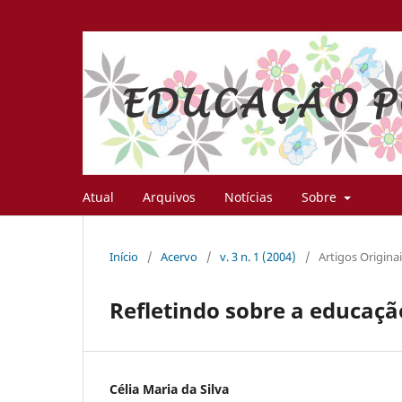
Atual
Arquivos
Notícias
Sobre
Início
/
Acervo
/
v. 3 n. 1 (2004)
/
Artigos Origina
Refletindo sobre a educaçã
Célia Maria da Silva