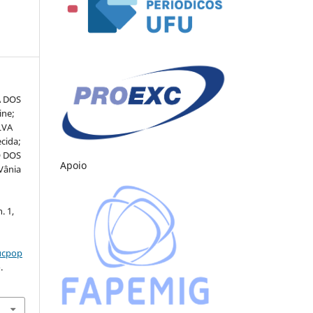
A DOS
ine;
LVA
cida;
O DOS
Apoio
Vânia
. 1,
ducpop
.