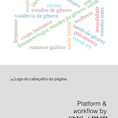
estatística
fenomenologia; estudos de gênero; saúde.
arte
recusa
sexualidade
estudos de gênero
estudos trans
mulheres
violência de gênero
corpo humanon
feminismo
saúde mental
saúde de gênero
psicometria
covid-19
romance gráfico