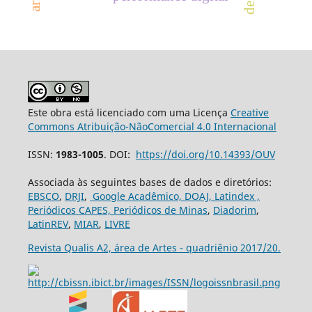
Este obra está licenciado com uma Licença
Creative
Commons Atribuição-NãoComercial 4.0 Internacional
ISSN:
1983-1005
. DOI:
https://doi.org/10.14393/OUV
Associada às seguintes bases de dados e diretórios:
EBSCO
,
DRJI
,
Google Acadêmico,
DOAJ,
Latindex ,
Periódicos CAPES,
Periódicos de Minas
,
Diadorim
,
LatinREV
,
MIAR
,
LIVRE
Revista Qualis A2, área de Artes - quadriênio 2017/20.