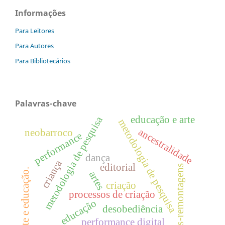
Informações
Para Leitores
Para Autores
Para Bibliotecários
Palavras-chave
metodologia de pesquisa
educação e arte
metodologia de pesquisa
ancestralidade
neobarroco
performance
dança
criança
editorial
des-remontagens
arte e educação.
artes
criação
processos de criação
educação
desobediência
performance digital