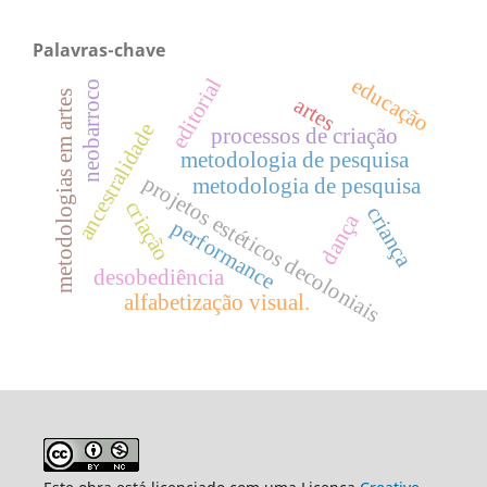
Palavras-chave
educação
editorial
neobarroco
metodologias em artes
artes
ancestralidade
processos de criação
metodologia de pesquisa
projetos estéticos decoloniais
metodologia de pesquisa
criação
criança
dança
performance
desobediência
alfabetização visual.