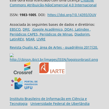
Este obra está licenciado com uma Licença
Creative
Commons Atribuição-NãoComercial 4.0 Internacional
ISSN:
1983-1005
. DOI:
https://doi.org/10.14393/OUV
Associada às seguintes bases de dados e diretórios:
EBSCO
,
DRJI
,
Google Acadêmico,
DOAJ,
Latindex ,
Periódicos CAPES,
Periódicos de Minas
,
Diadorim
,
LatinREV
,
MIAR
,
LIVRE
Revista Qualis A2, área de Artes - quadriênio 2017/20.
Ins
tituto Brasileiro de Informação em Ciência e
Tecnologia
Universidade Federal de Uberlândia