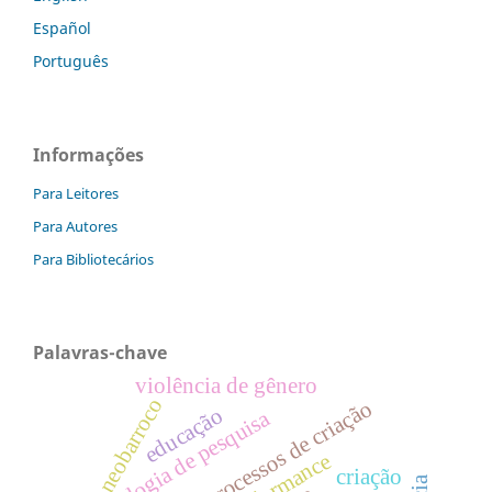
Español
Português
Informações
Para Leitores
Para Autores
Para Bibliotecários
Palavras-chave
violência de gênero
neobarroco
processos de criação
educação
metodologia de pesquisa
performance
criação