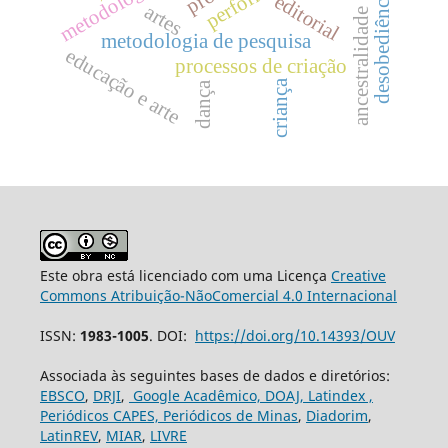
desobediência
editorial
artes
ancestralidade
metodologia de pesquisa
educação e arte
processos de criação
criança
dança
Este obra está licenciado com uma Licença
Creative
Commons Atribuição-NãoComercial 4.0 Internacional
ISSN:
1983-1005
. DOI:
https://doi.org/10.14393/OUV
Associada às seguintes bases de dados e diretórios:
EBSCO
,
DRJI
,
Google Acadêmico,
DOAJ,
Latindex ,
Periódicos CAPES,
Periódicos de Minas
,
Diadorim
,
LatinREV
,
MIAR
,
LIVRE