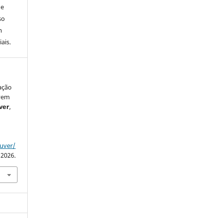
de
so
m
ais.
ação
ovem
ver
,
ouver/
 2026.