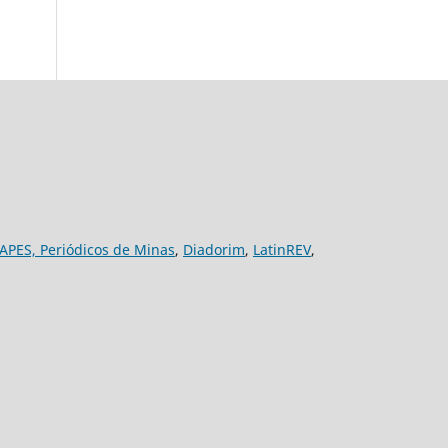
APES,
Periódicos de Minas
,
Diadorim
,
LatinREV
,