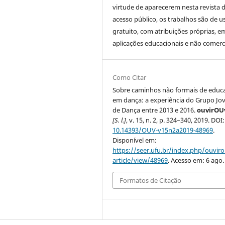
virtude de aparecerem nesta revista 
acesso público, os trabalhos são de u
gratuito, com atribuições próprias, e
aplicações educacionais e não comerci
Como Citar
Sobre caminhos não formais de educ
em dança: a experiência do Grupo J
de Dança entre 2013 e 2016.
ouvirOU
[S. l.]
, v. 15, n. 2, p. 324–340, 2019. DOI:
10.14393/OUV-v15n2a2019-48969
.
Disponível em:
https://seer.ufu.br/index.php/ouvir
article/view/48969
. Acesso em: 6 ago.
Formatos de Citação