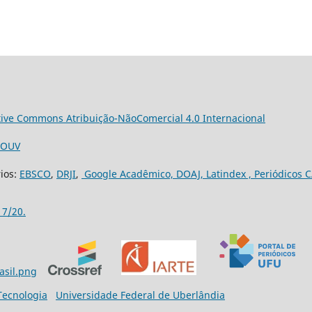
tive Commons Atribuição-NãoComercial 4.0 Internacional
3/OUV
rios:
EBSCO
,
DRJI
,
Google Acadêmico,
DOAJ,
Latindex ,
Periódicos C
17/20.
 Tecnologia
Universidade Federal de Uberlândia