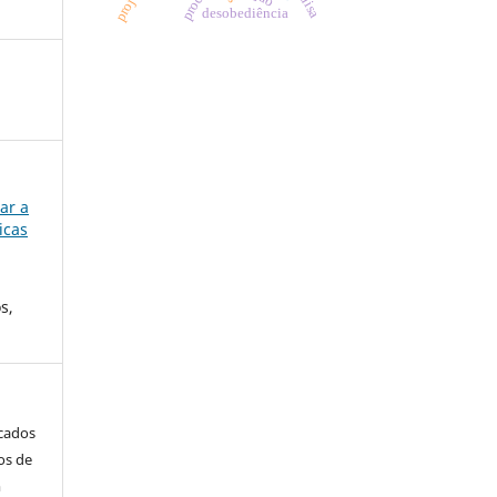
desobediência
ar a
icas
s,
icados
os de
m