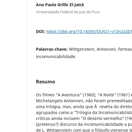
Ana Paula Grillo El-Jaick
Universidade Federal de Juiz de Fora
DOI:
https://doi.org/10.14393/OUV21-v13n2a20
Palavras-chave:
Wittgenstein, Antonioni, formas 
incomunicabilidade.
Resumo
Os filmes "A Aventura" (1960), "A Noite" (1961) 
Michelangelo Antonioni, não foram premedita
uma trilogia, mas, ainda que Ã revelia do dire
agrupados como a "Trilogia da Incomunicabilida
críticos ainda incluem "O deserto vermelho" (196
(pretenso?) discurso da incomunicabilidade a pa
de L. Wittgenstein com que o filósofo vienense 