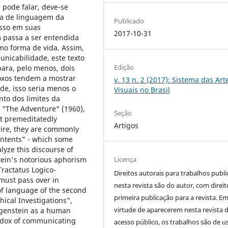
 pode falar, deve-se
iva de linguagem da
Publicado
sso em suas
2017-10-31
m passa a ser entendida
o forma de vida. Assim,
nicabilidade, este texto
Edição
para, pelo menos, dois
oxos tendem a mostrar
v. 13 n. 2 (2017): Sistema das Art
de, isso seria menos o
Visuais no Brasil
to dos limites da
 "The Adventure" (1960),
Seção
ot premeditatedly
Artigos
sire, they are commonly
ontents" - which some
alyze this discourse of
Licença
tein's notorious aphorism
ractatus Logico-
Direitos autorais para trabalhos publ
must pass over in
nesta revista são do autor, com direit
 of language of the second
primeira publicação para a revista. E
hical Investigations",
virtude de aparecerem nesta revista 
genstein as a human
radox of communicating
acesso público, os trabalhos são de u