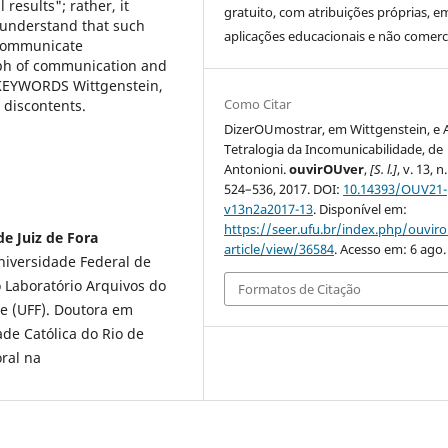
 results"; rather, it
gratuito, com atribuições próprias, e
e understand that such
aplicações educacionais e não comerci
o communicate
mph of communication and
. KEYWORDS Wittgenstein,
Como Citar
s discontents.
DizerOUmostrar, em Wittgenstein, e 
Tetralogia da Incomunicabilidade, de
Antonioni.
ouvirOUver
,
[S. l.]
, v. 13, n.
524–536, 2017. DOI:
10.14393/OUV21-
v13n2a2017-13
. Disponível em:
https://seer.ufu.br/index.php/ouvir
de Juiz de Fora
article/view/36584
. Acesso em: 6 ago.
niversidade Federal de
o Laboratório Arquivos do
Formatos de Citação
se (UFF). Doutora em
de Católica do Rio de
oral na