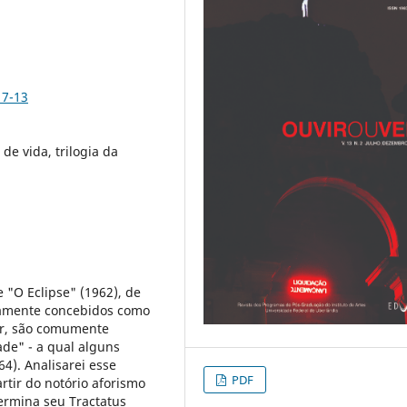
17-13
de vida, trilogia da
e "O Eclipse" (1962), de
damente concebidos como
tor, são comumente
de" - a qual alguns
4). Analisarei esse
PDF
rtir do notório aforismo
termina seu Tractatus