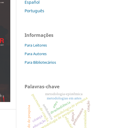
Español
Português
Informações
Para Leitores
Para Autores
Para Bibliotecários
Palavras-chave
metodologia-epistêmica
processos de criação
metodologia de pesquisa
metodologias em artes
desobediência
artes
criação
neobarroco
método de pesquisa
performance
metodologia de pesquisa
ancestralidade
dança
criança
editorial
educação