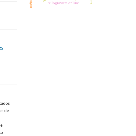
xilogravura online
es
icados
os de
m
de
so