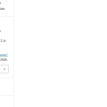
m
ais.
A
 2, p.
ouver/
 2026.