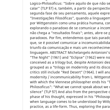
Logico-Philosoficus: "Sobre aquilo de que não se
calar" (TLP §7) e, também, a partir da perspect
segunda fase de seu pensamento, aquele expre
"Investigações Filosóficas", quando a linguage
por Wittgenstein como uma prática humana, com
explorando o paradoxo de se comunicar a incomu
não chega a "resultados finais"; antes, abre-se 
paradoxos. Por fim, entendemos que tais parad
que, se é possível comunicar a incomunicabilida
triunfo da comunicação e mais um reconhecimen
linguagem. ABSTRACT Michelangelo Antonioni's
"The Night" (1961) and "Eclipse" (1962) were n
conceived as a trilogy but, despite Antonioni de
grouped as a "trilogy on modernity and its disc
critics still include "Red Desert" (1964). I will an
modernity / incommunicability from L. Wittgens
with which the Viennese philosopher ends his "T
Philosoficus": "What we cannot speak about we 
silence" (TLP §7) And also from the perspective
phase of his thought, expressed in his "Philosop
when language comes to be understood by Witt
practice, as a life-form. Thus, exploring the pa