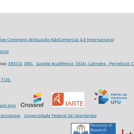
tive Commons Atribuição-NãoComercial 4.0 Internacional
3/OUV
rios:
EBSCO
,
DRJI
,
Google Acadêmico,
DOAJ,
Latindex ,
Periódicos C
17/20.
 Tecnologia
Universidade Federal de Uberlândia