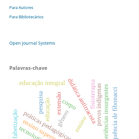
Para Autores
Para Bibliotecários
Open Journal Systems
Palavras-chave
didática antirracista
fisioterapia
educação integral
povos indígenas
experiências insurgentes
sequência de fibonacci
pesquisa
extensão
educação
corpo
gênero
alfabetização
práticas pedagógicas
ensino
ensino superior
tecnologia