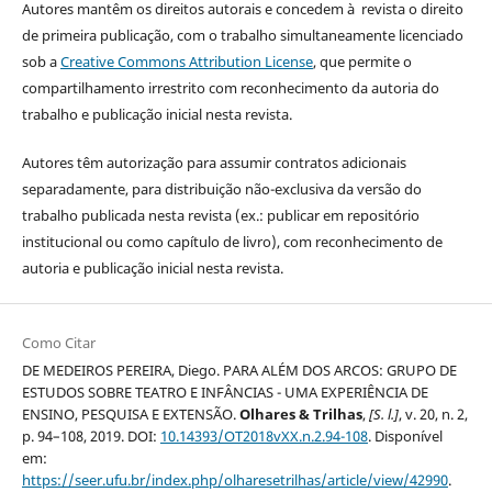
Autores mantêm os direitos autorais e concedem à revista o direito
de primeira publicação, com o trabalho simultaneamente licenciado
sob a
Creative Commons Attribution License
, que permite o
compartilhamento irrestrito com reconhecimento da autoria do
trabalho e publicação inicial nesta revista.
Autores têm autorização para assumir contratos adicionais
separadamente, para distribuição não-exclusiva da versão do
trabalho publicada nesta revista (ex.: publicar em repositório
institucional ou como capítulo de livro), com reconhecimento de
autoria e publicação inicial nesta revista.
Como Citar
DE MEDEIROS PEREIRA, Diego. PARA ALÉM DOS ARCOS: GRUPO DE
ESTUDOS SOBRE TEATRO E INFÂNCIAS - UMA EXPERIÊNCIA DE
ENSINO, PESQUISA E EXTENSÃO.
Olhares & Trilhas
,
[S. l.]
, v. 20, n. 2,
p. 94–108, 2019. DOI:
10.14393/OT2018vXX.n.2.94-108
. Disponível
em:
https://seer.ufu.br/index.php/olharesetrilhas/article/view/42990
.