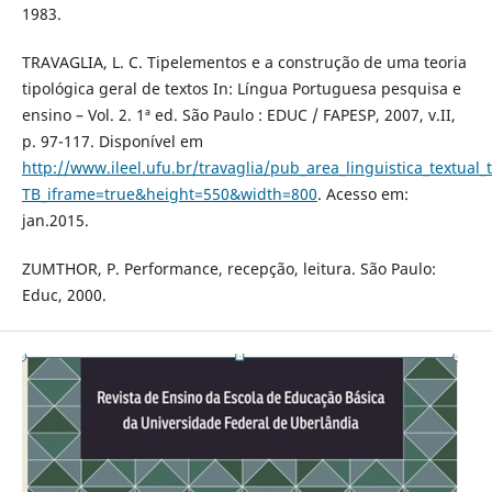
1983.
TRAVAGLIA, L. C. Tipelementos e a construção de uma teoria
tipológica geral de textos In: Língua Portuguesa pesquisa e
ensino – Vol. 2. 1ª ed. São Paulo : EDUC / FAPESP, 2007, v.II,
p. 97-117. Disponível em
http://www.ileel.ufu.br/travaglia/pub_area_linguistica_textual
TB_iframe=true&height=550&width=800
. Acesso em:
jan.2015.
ZUMTHOR, P. Performance, recepção, leitura. São Paulo:
Educ, 2000.