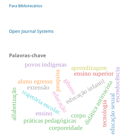
Para Bibliotecários
Open Journal Systems
Palavras-chave
povos indígenas
aprendizagem
escredocência
pesquisa
ensino superior
gênero
educação infantil
aluno egresso
didática antirracista
extensão
alfabetização
trajetória escolar.
educação
educação sexual
tecnologia
ensino
corpo
práticas pedagógicas
corporeidade