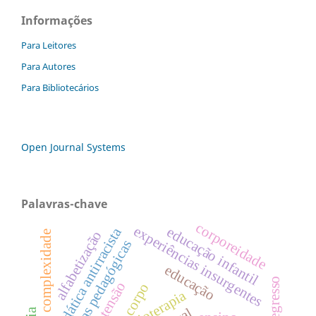
Informações
Para Leitores
Para Autores
Para Bibliotecários
Open Journal Systems
Palavras-chave
corporeidade
experiências insurgentes
educação infantil
didática antirracista
alfabetização
teoria da complexidade
práticas pedagógicas
educação
extensão
corpo
fisioterapia