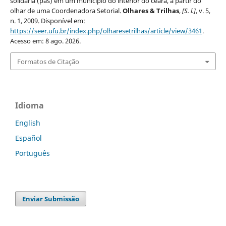
solidaria (pas) em um município do interior do ceara, a partir do
olhar de uma Coordenadora Setorial.
Olhares & Trilhas
,
[S. l.]
, v. 5,
n. 1, 2009. Disponível em:
https://seer.ufu.br/index.php/olharesetrilhas/article/view/3461
.
Acesso em: 8 ago. 2026.
Formatos de Citação
Idioma
English
Español
Português
Enviar Submissão