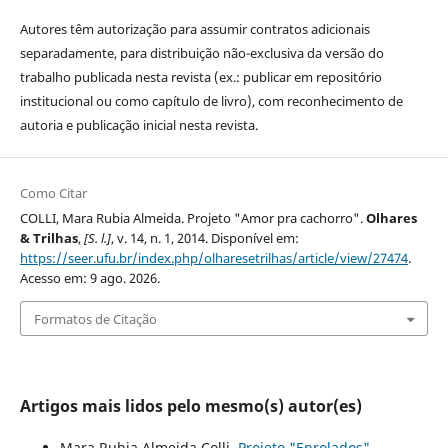
Autores têm autorização para assumir contratos adicionais
separadamente, para distribuição não-exclusiva da versão do
trabalho publicada nesta revista (ex.: publicar em repositório
institucional ou como capítulo de livro), com reconhecimento de
autoria e publicação inicial nesta revista.
Como Citar
COLLI, Mara Rubia Almeida. Projeto "Amor pra cachorro".
Olhares
& Trilhas
,
[S. l.]
, v. 14, n. 1, 2014. Disponível em:
https://seer.ufu.br/index.php/olharesetrilhas/article/view/27474
.
Acesso em: 9 ago. 2026.
Formatos de Citação
Artigos mais lidos pelo mesmo(s) autor(es)
Mara Rubia Almeida Colli,
Projeto "Enrolados"
,