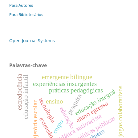
Para Autores
Para Bibliotecários
Open Journal Systems
Palavras-chave
emergente bilíngue
escredocência
educação infantil
experiências insurgentes
jogos colaborativos
práticas pedagógicas
educação integral
pesquisa
tecnologia
ensino
trajetória escolar.
aluno egresso
educação
didática antirracista
políticas públicas
extensão
corpo
gênero