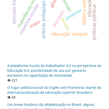
experiências insurgentes
educação sexual
mercado financeiro
didática antirracista
gênero
extensão
práticas pedagógicas
trajetória escolar.
políticas públicas
pesquisa
educação
ensino
corpo
educação integral
A plataforma escola do trabalhador 4.0 na perspectiva da
Educação 4.0: possibilidade de uso por gestores
escolares na capacitação de estudantes
221
O lugar político-social do Inglês sem Fronteiras diante da
internacionalização da educação superior brasileira
58
Um breve histórico da alfabetização no Brasil: alguns