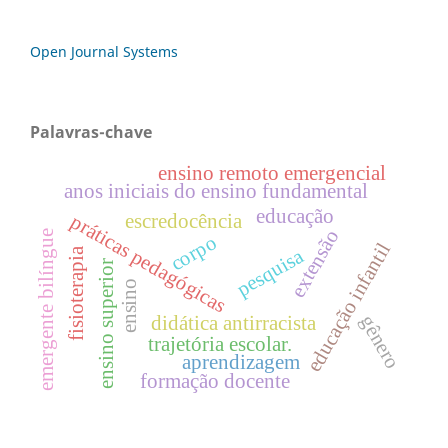
Open Journal Systems
Palavras-chave
ensino remoto emergencial
anos iniciais do ensino fundamental
educação
escredocência
práticas pedagógicas
extensão
emergente bilíngue
corpo
educação infantil
pesquisa
fisioterapia
ensino superior
ensino
gênero
didática antirracista
trajetória escolar.
aprendizagem
formação docente