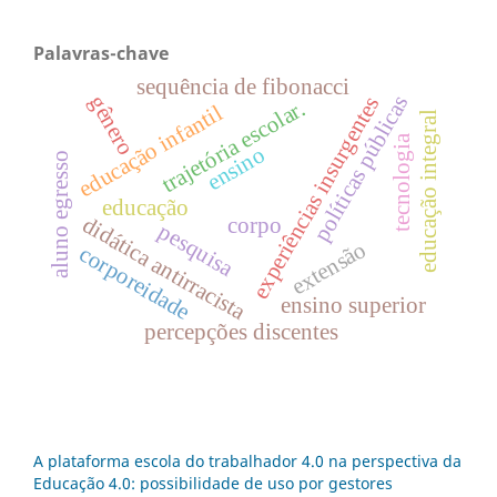
Palavras-chave
sequência de fibonacci
gênero
políticas públicas
experiências insurgentes
trajetória escolar.
educação infantil
educação integral
tecnologia
ensino
aluno egresso
educação
didática antirracista
corpo
pesquisa
extensão
corporeidade
ensino superior
percepções discentes
A plataforma escola do trabalhador 4.0 na perspectiva da
Educação 4.0: possibilidade de uso por gestores