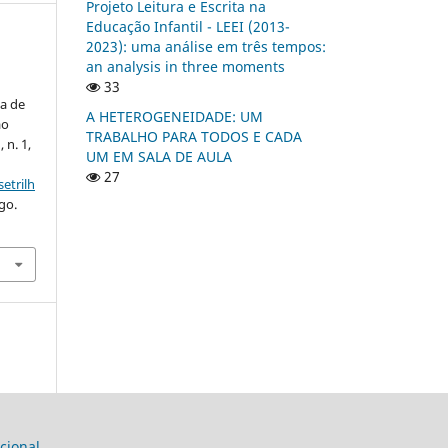
Projeto Leitura e Escrita na
Educação Infantil - LEEI (2013-
2023): uma análise em três tempos:
an analysis in three moments
33
ia de
A HETEROGENEIDADE: UM
ão
TRABALHO PARA TODOS E CADA
, n. 1,
UM EM SALA DE AULA
27
etrilh
go.
cional
.