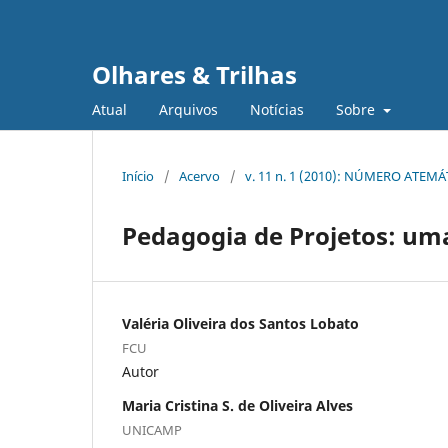
Olhares & Trilhas
Atual
Arquivos
Notícias
Sobre
Início
/
Acervo
/
v. 11 n. 1 (2010): NÚMERO ATEM
Pedagogia de Projetos: uma
Valéria Oliveira dos Santos Lobato
FCU
Autor
Maria Cristina S. de Oliveira Alves
UNICAMP