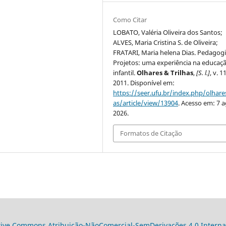
Como Citar
LOBATO, Valéria Oliveira dos Santos;
ALVES, Maria Cristina S. de Oliveira;
FRATARI, Maria helena Dias. Pedagog
Projetos: uma experiência na educaç
infantil.
Olhares & Trilhas
,
[S. l.]
, v. 11
2011. Disponível em:
https://seer.ufu.br/index.php/olhares
as/article/view/13904
. Acesso em: 7 a
2026.
Formatos de Citação
tive Commons Atribuição-NãoComercial-SemDerivações 4.0 Interna