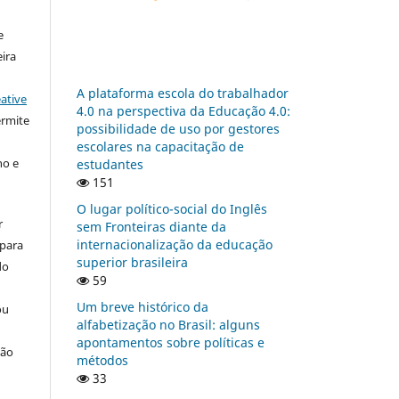
e
ira
A plataforma escola do trabalhador
ative
4.0 na perspectiva da Educação 4.0:
ermite
possibilidade de uso por gestores
escolares na capacitação de
ho e
estudantes
151
O lugar político-social do Inglês
r
sem Fronteiras diante da
internacionalização da educação
 para
superior brasileira
do
59
Um breve histórico da
ou
alfabetização no Brasil: alguns
apontamentos sobre políticas e
ção
métodos
33