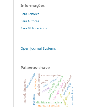
Informações
Para Leitores
Para Autores
Para Bibliotecários
Open Journal Systems
Palavras-chave
corporeidade
educação integral
ensino superior
aprendizagem
práticas pedagógicas
aluno egresso
educação
corpo
mercado financeiro
educação infantil
tecnologia
extensão
ensino
escredocência
gênero
fisioterapia
pesquisa
didática antirracista
trajetória escolar.
: