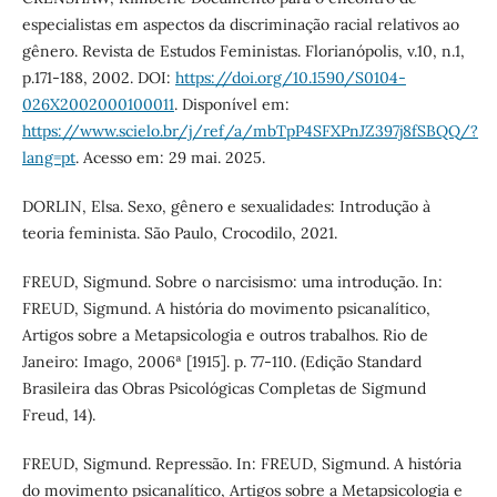
especialistas em aspectos da discriminação racial relativos ao
gênero. Revista de Estudos Feministas. Florianópolis, v.10, n.1,
p.171-188, 2002. DOI:
https://doi.org/10.1590/S0104-
026X2002000100011
. Disponível em:
https://www.scielo.br/j/ref/a/mbTpP4SFXPnJZ397j8fSBQQ/?
lang=pt
. Acesso em: 29 mai. 2025.
DORLIN, Elsa. Sexo, gênero e sexualidades: Introdução à
teoria feminista. São Paulo, Crocodilo, 2021.
FREUD, Sigmund. Sobre o narcisismo: uma introdução. In:
FREUD, Sigmund. A história do movimento psicanalítico,
Artigos sobre a Metapsicologia e outros trabalhos. Rio de
Janeiro: Imago, 2006ª [1915]. p. 77-110. (Edição Standard
Brasileira das Obras Psicológicas Completas de Sigmund
Freud, 14).
FREUD, Sigmund. Repressão. In: FREUD, Sigmund. A história
do movimento psicanalítico, Artigos sobre a Metapsicologia e