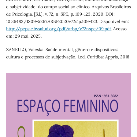
e subjetividade: do campo social ao clínico. Arquivos Brasileiros
de Psicologia. [S.l.], v. 72, n. SPE, p. 109-123, 2020. DOI:
10.36482/1809-5267.ARBP2020v72s1p.109-123. Disponível em:
http://pepsic.bvsalud.org/pdf/arbp/v72nspe/09.pdf
. Acesso
em: 29 mai. 2025.
ZANELLO, Valeska. Saúde mental, gênero e dispositivos:
cultura e processos de subjetivação. 1.ed. Curitiba: Appris, 2018.