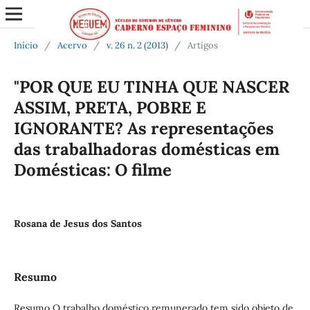
Início
/
Acervo
/
v. 26 n. 2 (2013)
/
Artigos
"POR QUE EU TINHA QUE NASCER
ASSIM, PRETA, POBRE E
IGNORANTE? As representações
das trabalhadoras domésticas em
Domésticas: O filme
Rosana de Jesus dos Santos
Resumo
Resumo O trabalho doméstico remunerado tem sido objeto de