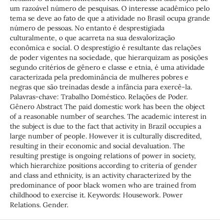
um razoável número de pesquisas. O interesse acadêmico pelo
tema se deve ao fato de que a atividade no Brasil ocupa grande
número de pessoas. No entanto é desprestigiada
culturalmente, o que acarreta na sua desvalorização
econômica e social. O desprestígio é resultante das relações
de poder vigentes na sociedade, que hierarquizam as posições
segundo critérios de gênero e classe e etnia, é uma atividade
caracterizada pela predominância de mulheres pobres e
negras que são treinadas desde a infância para exercê-la.
Palavras-chave: Trabalho Doméstico. Relações de Poder.
Gênero Abstract The paid domestic work has been the object
of a reasonable number of searches. The academic interest in
the subject is due to the fact that activity in Brazil occupies a
large number of people. However it is culturally discredited,
resulting in their economic and social devaluation. The
resulting prestige is ongoing relations of power in society,
which hierarchize positions according to criteria of gender
and class and ethnicity, is an activity characterized by the
predominance of poor black women who are trained from
childhood to exercise it. Keywords: Housework. Power
Relations. Gender.