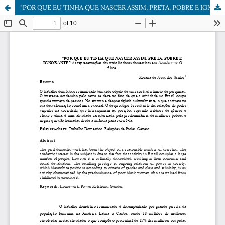
"POR QUE EU TINHA QUE NASCER ASSIM, PRETA, POBRE E IGNORANTE? As representações das trabalhadoras domésticas em Domésticas: O filme