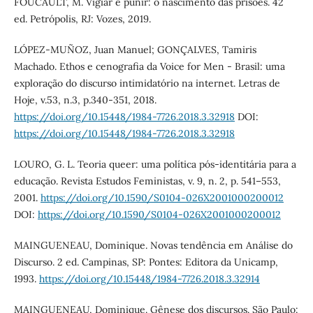
FOUCAULT, M. Vigiar e punir: o nascimento das prisões. 42
ed. Petrópolis, RJ: Vozes, 2019.
LÓPEZ-MUÑOZ, Juan Manuel; GONÇALVES, Tamiris
Machado. Ethos e cenografia da Voice for Men - Brasil: uma
exploração do discurso intimidatório na internet. Letras de
Hoje, v.53, n.3, p.340-351, 2018.
https://doi.org/10.15448/1984-7726.2018.3.32918
DOI:
https://doi.org/10.15448/1984-7726.2018.3.32918
LOURO, G. L. Teoria queer: uma política pós-identitária para a
educação. Revista Estudos Feministas, v. 9, n. 2, p. 541–553,
2001.
https://doi.org/10.1590/S0104-026X2001000200012
DOI:
https://doi.org/10.1590/S0104-026X2001000200012
MAINGUENEAU, Dominique. Novas tendência em Análise do
Discurso. 2 ed. Campinas, SP: Pontes: Editora da Unicamp,
1993.
https://doi.org/10.15448/1984-7726.2018.3.32914
MAINGUENEAU, Dominique. Gênese dos discursos. São Paulo: