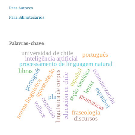
Para Autores
Para Bibliotecários
Palavras-chave
universidad de chile
português
inteligência artificial
processamento de linguagem natural
portugués
seção temática
apresentação
español
libras
estandarización
linguística de corpus
educación en chile
norma lingüística
letras
espanhol
gramáticas
pln
cognição
velhice
fraseologia
discursos