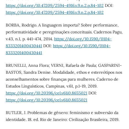
https://doi.org/10.47209/2594-4916.v.9.n.2.p.84-102
DOI:
https://doi.org/10.47209/2594-4916.v.9.n.2.p.84-102
BORBA, Rodrigo. A linguagem importa? Sobre performance,
performatividade e peregrinações conceituais. Cadernos Pagu,
v.43, n.1, p. 441-474, 2014.
https://doi.org/10.1590/0104-
8333201400430441
DOI:
https://doi.org/10.1590/0104-
8333201400430441
BRUNELLI, Anna Flora; VERNI, Rafaela de Paula; GASPARINI-
BASTOS, Sandra Denise. Modalidade, ethos e estereótipos nos
aconselhamentos sobre finanças para mulheres. Caderno de
Estudos Linguísticos, Campinas, v.61, p.1-19, 2019.
https://doi.org/10.20396/cel.v61i0.8655021
DOI:
https://doi.org/10.20396/cel.v61i0.8655021
BUTLER, J. Problemas de gênero: feminismo e subversão da
identidade. 18. ed. Rio de Janeiro: Civilização Brasileira, 2019.