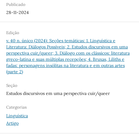
Publicado
28-11-2024
Edição
v. 40 n. único (2024): Seções temáticas: 1. Linguística e
Literatura: Diálogos Possíveis; 2. Estudos discursivos em uma
perspectiva cuir/queer; 3. Diálogo com os clássicos: literatura
greco-latina e suas múltiplas recepções; 4. Bruxas, Liliths e
fadas: personagens insólitas na literatura e em outras artes
(parte 2)
Seção
Estudos discursivos em uma perspectiva cuir/queer
Categorias
Linguística
Artigo