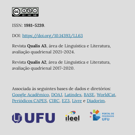
ISSN:
1981-5239
.
DOI:
https://doi.org/10.14393/LL63
Revista
Qualis A3
, área de Linguística e Literatura,
avaliação quadrienal 2021-2024.
Revista
Qualis A2
, área de Linguística e Literatura,
avaliação quadrienal 2017-2020.
Associada às seguintes bases de dados e diretórios:
Google Acadêmico
,
DOAJ
,
Latindex
,
BASE
,
WorldCat
,
Periódicos CAPES
,
CIRC
,
EZ3
,
Livre
e
Diadorim
.