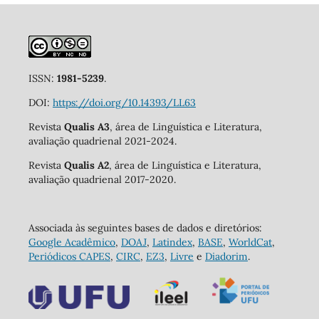
ISSN:
1981-5239
.
DOI:
https://doi.org/10.14393/LL63
Revista
Qualis A3
, área de Linguística e Literatura,
avaliação quadrienal 2021-2024.
Revista
Qualis A2
, área de Linguística e Literatura,
avaliação quadrienal 2017-2020.
Associada às seguintes bases de dados e diretórios:
Google Acadêmico
,
DOAJ
,
Latindex
,
BASE
,
WorldCat
,
Periódicos CAPES
,
CIRC
,
EZ3
,
Livre
e
Diadorim
.