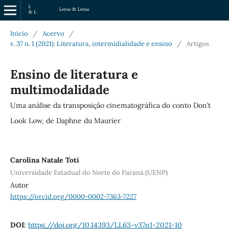
Início
/
Acervo
/
v. 37 n. 1 (2021): Literatura, intermidialidade e ensino
/
Artigos
Ensino de literatura e
multimodalidade
Uma análise da transposição cinematográfica do conto Don’t
Look Low, de Daphne du Maurier
Carolina Natale Toti
Universidade Estadual do Norte do Paraná (UENP)
Autor
https://orcid.org/0000-0002-7363-7227
DOI:
https://doi.org/10.14393/LL63-v37n1-2021-10