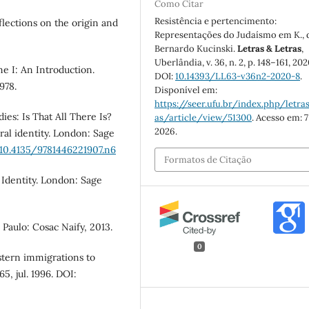
Como Citar
Resistência e pertencimento:
ections on the origin and
Representações do Judaísmo em K., 
Bernardo Kucinski.
Letras & Letras
,
Uberlândia, v. 36, n. 2, p. 148–161, 202
e I: An Introduction.
DOI:
10.14393/LL63-v36n2-2020-8
.
978.
Disponível em:
https://seer.ufu.br/index.php/letras
es: Is That All There Is?
as/article/view/51300
. Acesso em: 7
2026.
ral identity. London: Sage
/10.4135/9781446221907.n6
Formatos de Citação
 Identity. London: Sage
Paulo: Cosac Naify, 2013.
0
astern immigrations to
65, jul. 1996. DOI: