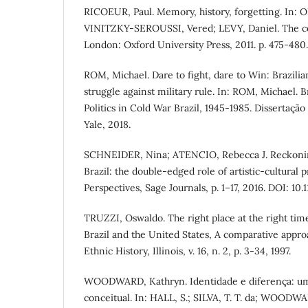
RICOEUR, Paul. Memory, history, forgetting. In: O
VINITZKY-SEROUSSI, Vered; LEVY, Daniel. The co
London: Oxford University Press, 2011. p. 475-480.
ROM, Michael. Dare to fight, dare to Win: Brazili
struggle against military rule. In: ROM, Michael. 
Politics in Cold War Brazil, 1945-1985. Dissertaçã
Yale, 2018.
SCHNEIDER, Nina; ATENCIO, Rebecca J. Reckoning
Brazil: the double-edged role of artistic-cultural
Perspectives, Sage Journals, p. 1–17, 2016. DOI: 1
TRUZZI, Oswaldo. The right place at the right tim
Brazil and the United States, A comparative appro
Ethnic History, Illinois, v. 16, n. 2, p. 3-34, 1997.
WOODWARD, Kathryn. Identidade e diferença: uma
conceitual. In: HALL, S.; SILVA, T. T. da; WOODWAR