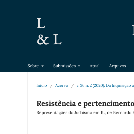
Sobre
Submissões
Atual
Arquivos
Início
/
Acervo
/
v. 36 n. 2 (2020): Da Inquisição
Resistência e pertenciment
Representações do Judaísmo em K., de Bernardo 