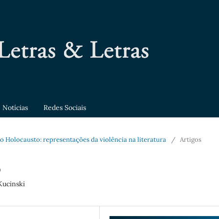
Notícias
Redes Sociais
 ao Holocausto: representações da violência na literatura
/
Artigos
o
Kucinski