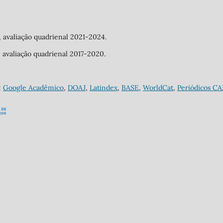
a, avaliação quadrienal 2021-2024.
a, avaliação quadrienal 2017-2020.
:
Google Acadêmico
,
DOAJ
,
Latindex
,
BASE
,
WorldCat
,
Periódicos C