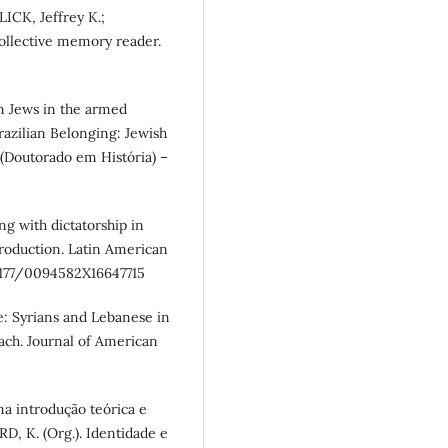
LICK, Jeffrey K.;
llective memory reader.
an Jews in the armed
Brazilian Belonging: Jewish
o (Doutorado em História) –
 with dictatorship in
 production. Latin American
0.1177/0094582X16647715
e: Syrians and Lebanese in
ach. Journal of American
 introdução teórica e
D, K. (Org.). Identidade e