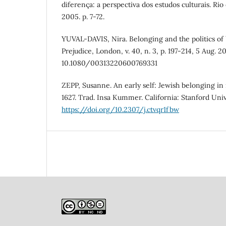
diferença: a perspectiva dos estudos culturais. Rio
2005. p. 7-72.
YUVAL-DAVIS, Nira. Belonging and the politics of 
Prejudice, London, v. 40, n. 3, p. 197-214, 5 Aug. 2
10.1080/00313220600769331
ZEPP, Susanne. An early self: Jewish belonging in
1627. Trad. Insa Kummer. California: Stanford Univ
https://doi.org/10.2307/j.ctvqr1fbw