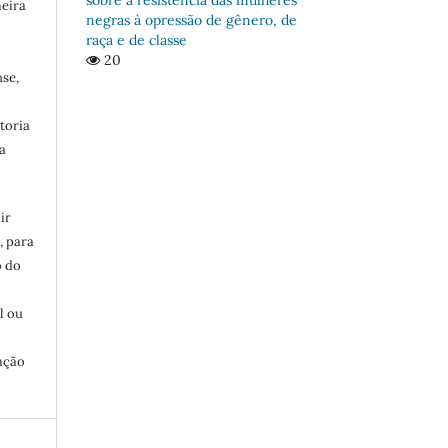
meira
negras à opressão de gênero, de
raça e de classe
20
se,
toria
a
ir
, para
o do
:
l ou
ação