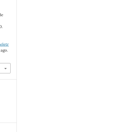
de
0.
eletr
 ago.