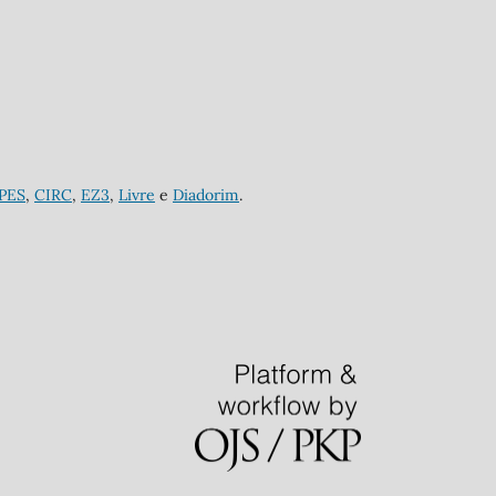
APES
,
CIRC
,
EZ3
,
Livre
e
Diadorim
.