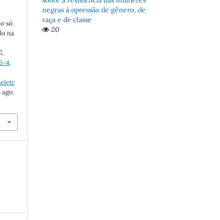
negras à opressão de gênero, de
raça e de classe
ão só
20
do na
7,
6-4
.
eletr
 ago.