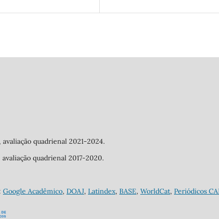
a, avaliação quadrienal 2021-2024.
a, avaliação quadrienal 2017-2020.
:
Google Acadêmico
,
DOAJ
,
Latindex
,
BASE
,
WorldCat
,
Periódicos C