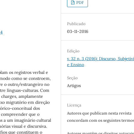
PDF
Publicado
03-11-2016
-4
Edição
v. 32 n. 3 (2016): Discurso, Subjeti
e Ensino
lam os registros verbal e
Seção
 o modo como se constroem,
re o outro/estrangeiro no
Artigos
tre línguas-culturas. Com
ês charges, amplamente
luxo migratório em direção
Licença
órico-conceitual dos
Autores que publicam nesta revista
os compreender que o
s a um imaginário cultural
concordam com os seguintes termos
ias visual e discursiva.
fios que constituem o
Autores mantêm os direitos autorais