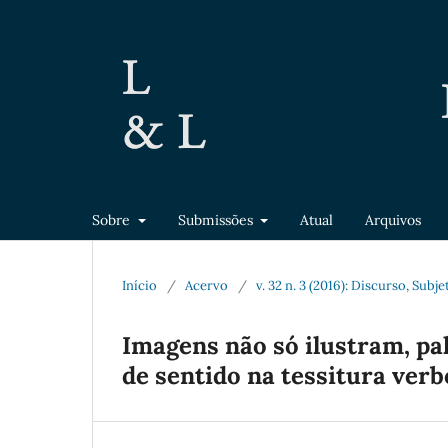
Sobre
Submissões
Atual
Arquivos
Início
/
Acervo
/
v. 32 n. 3 (2016): Discurso, Subj
Imagens não só ilustram, pal
de sentido na tessitura ver