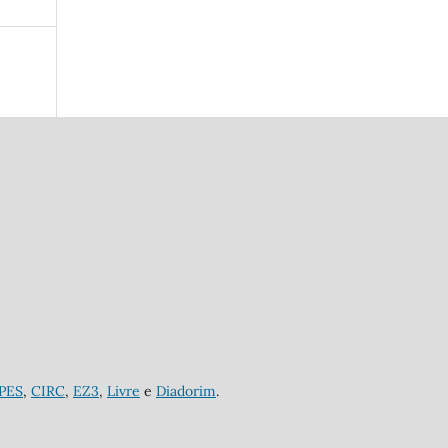
APES
,
CIRC
,
EZ3
,
Livre
e
Diadorim
.