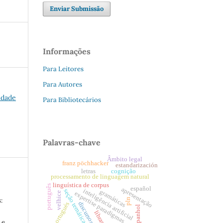
Enviar Submissão
Informações
Para Leitores
Para Autores
vidade
Para Bibliotecários
Palavras-chave
Âmbito legal
franz pöchhacker
estandarización
letras
cognição
processamento de linguagem natural
linguística de corpus
português
español
apresentação
inteligência artificial
seção temática
gramáticas
expertise paradigmas
velhice
:
pln
discursos
portugués
espanhol
libras
 e