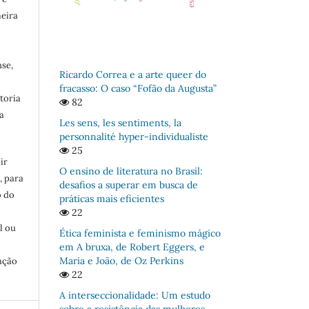
meira
se,
Ricardo Correa e a arte queer do
fracasso: O caso “Fofão da Augusta”
toria
82
a
Les sens, les sentiments, la
personnalité hyper-individualiste
25
ir
O ensino de literatura no Brasil:
, para
desafios a superar em busca de
o do
práticas mais eficientes
:
22
l ou
Ética feminista e feminismo mágico
em A bruxa, de Robert Eggers, e
Maria e João, de Oz Perkins
ação
22
A interseccionalidade: Um estudo
sobre a resistência das mulheres