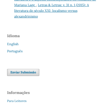
Mariana Lage
,
Letras & Letras: v. 31 n. 1 (2015): A
literatura do século XXI: localismo versus
alexandrinismo
Idioma
English
Português
Enviar Submissão
Informações
Para Leitores