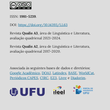
ISSN:
1981-5239
.
DOI:
https://doi.org/10.14393/LL63
Revista
Qualis A3
, área de Linguística e Literatura,
avaliação quadrienal 2021-2024.
Revista
Qualis A2
, área de Linguística e Literatura,
avaliação quadrienal 2017-2020.
Associada às seguintes bases de dados e diretórios:
Google Acadêmico
,
DOAJ
,
Latindex
,
BASE
,
WorldCat
,
Periódicos CAPES
,
CIRC
,
EZ3
,
Livre
e
Diadorim
.