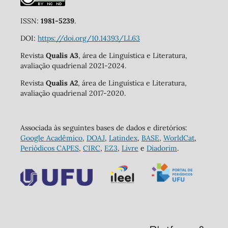
ISSN:
1981-5239
.
DOI:
https://doi.org/10.14393/LL63
Revista
Qualis A3
, área de Linguística e Literatura,
avaliação quadrienal 2021-2024.
Revista
Qualis A2
, área de Linguística e Literatura,
avaliação quadrienal 2017-2020.
Associada às seguintes bases de dados e diretórios:
Google Acadêmico
,
DOAJ
,
Latindex
,
BASE
,
WorldCat
,
Periódicos CAPES
,
CIRC
,
EZ3
,
Livre
e
Diadorim
.