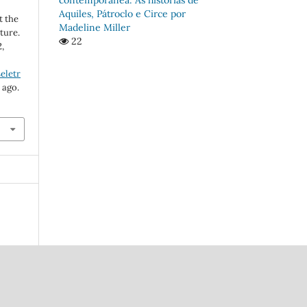
Aquiles, Pátroclo e Circe por
t the
Madeline Miller
ture.
22
2,
eletr
 ago.