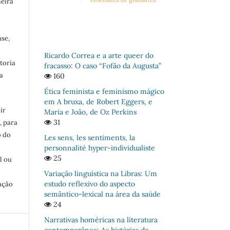
meira
se,
Ricardo Correa e a arte queer do
toria
fracasso: O caso “Fofão da Augusta”
a
160
Ética feminista e feminismo mágico
em A bruxa, de Robert Eggers, e
ir
Maria e João, de Oz Perkins
31
, para
o do
Les sens, les sentiments, la
:
personnalité hyper-individualiste
25
l ou
Variação linguística na Libras: Um
estudo reflexivo do aspecto
ação
semântico-lexical na área da saúde
24
Narrativas homéricas na literatura
contemporânea: As histórias de