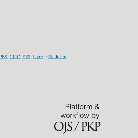
APES
,
CIRC
,
EZ3
,
Livre
e
Diadorim
.