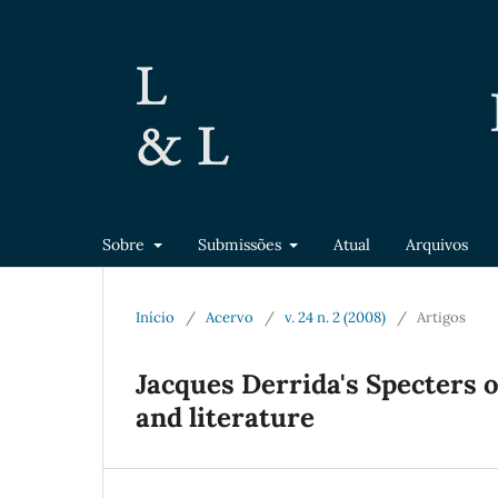
Sobre
Submissões
Atual
Arquivos
Início
/
Acervo
/
v. 24 n. 2 (2008)
/
Artigos
Jacques Derrida's Specters o
and literature