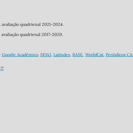
a, avaliação quadrienal 2021-2024.
a, avaliação quadrienal 2017-2020.
:
Google Acadêmico
,
DOAJ
,
Latindex
,
BASE
,
WorldCat
,
Periódicos C