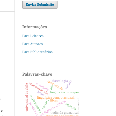
Enviar Submissão
Informações
Para Leitores
Para Autores
Para Bibliotecários
Palavras-chave
apresentação
fraseologia
velhice
estandarización
português
universidad de chile
pln
letras
linguística de corpus
seção temática
linguística computacional.
:
espanhol
español
libras
inteligência artificial
cognição
gramáticas
 e
tradición gramatical
enseñanza de gramática