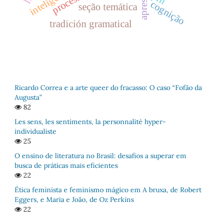
cognição
seção temática
tradición gramatical
Ricardo Correa e a arte queer do fracasso: O caso “Fofão da
Augusta”
82
Les sens, les sentiments, la personnalité hyper-
individualiste
25
O ensino de literatura no Brasil: desafios a superar em
busca de práticas mais eficientes
22
Ética feminista e feminismo mágico em A bruxa, de Robert
Eggers, e Maria e João, de Oz Perkins
22