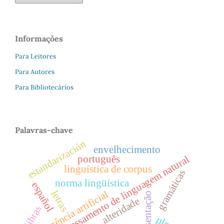
Informações
Para Leitores
Para Autores
Para Bibliotecários
Palavras-chave
estandarización
envelhecimento
português
processamento de linguagem natural
linguística de corpus
gramáticas
norma lingüística
español
letras
inteligência artificial
apresentação
alteridade
libras
pln