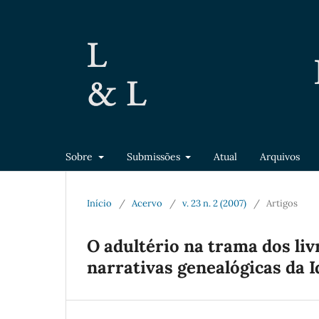
Sobre
Submissões
Atual
Arquivos
Início
/
Acervo
/
v. 23 n. 2 (2007)
/
Artigos
O adultério na trama dos liv
narrativas genealógicas da 