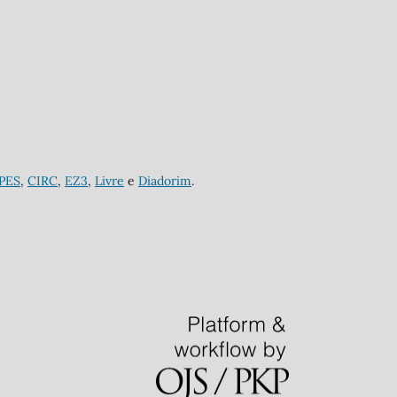
APES
,
CIRC
,
EZ3
,
Livre
e
Diadorim
.