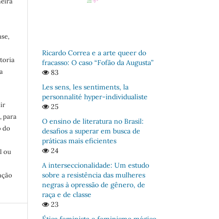
meira
se,
Ricardo Correa e a arte queer do
toria
fracasso: O caso “Fofão da Augusta”
a
83
Les sens, les sentiments, la
personnalité hyper-individualiste
ir
25
, para
O ensino de literatura no Brasil:
o do
desafios a superar em busca de
:
práticas mais eficientes
24
l ou
A interseccionalidade: Um estudo
sobre a resistência das mulheres
ação
negras à opressão de gênero, de
raça e de classe
23
Ética feminista e feminismo mágico