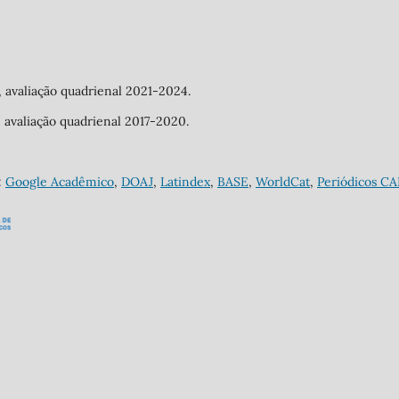
a, avaliação quadrienal 2021-2024.
a, avaliação quadrienal 2017-2020.
:
Google Acadêmico
,
DOAJ
,
Latindex
,
BASE
,
WorldCat
,
Periódicos C