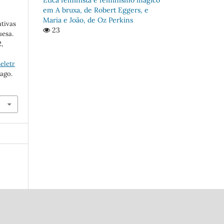
em A bruxa, de Robert Eggers, e
Maria e João, de Oz Perkins
ativas
23
uesa.
2,
eletr
 ago.