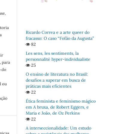
se,
toria
Ricardo Correa e a arte queer do
a
fracasso: O caso “Fofão da Augusta”
82
Les sens, les sentiments, la
ir
personnalité hyper-individualiste
, para
25
o do
O ensino de literatura no Brasil:
:
desafios a superar em busca de
l ou
práticas mais eficientes
22
ação
Ética feminista e feminismo mágico
em A bruxa, de Robert Eggers, e
Maria e João, de Oz Perkins
22
A interseccionalidade: Um estudo
nicas
sobre a resistência das mulheres