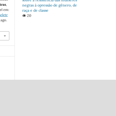
tras
,
negras à opressão de gênero, de
vel em:
raça e de classe
eletr
20
 ago.