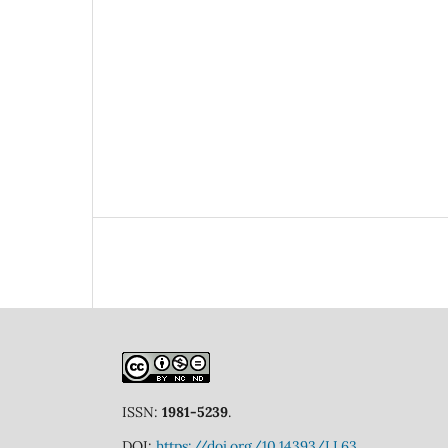
ISSN:
1981-5239
.
DOI:
https://doi.org/10.14393/LL63