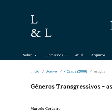
Sobre
Submissões
Atual
Arquivos
Início
/
Acervo
/
v. 22 n. 2 (2006)
/
Artigos
Gêneros Transgressivos - as
Marcelo Cordeiro