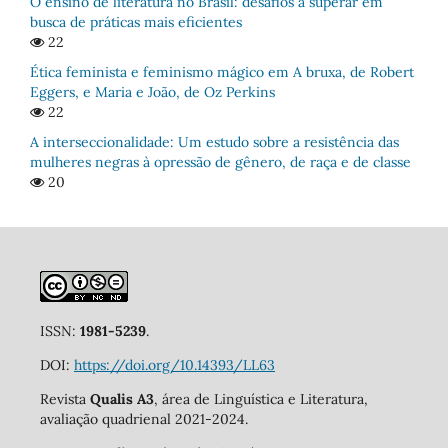
O ensino de literatura no Brasil: desafios a superar em
busca de práticas mais eficientes
22
Ética feminista e feminismo mágico em A bruxa, de Robert
Eggers, e Maria e João, de Oz Perkins
22
A interseccionalidade: Um estudo sobre a resistência das
mulheres negras à opressão de gênero, de raça e de classe
20
ISSN:
1981-5239
.
DOI:
https://doi.org/10.14393/LL63
Revista
Qualis A3
, área de Linguística e Literatura,
avaliação quadrienal 2021-2024.