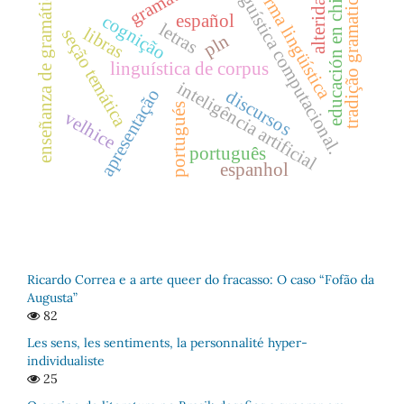
linguística computacional.
norma lingüística
alteridade
enseñanza de gramática
tradição gramatical
educación en chile
cognição
español
letras
libras
seção temática
pln
linguística de corpus
inteligência artificial
apresentação
discursos
portugués
velhice
português
espanhol
Ricardo Correa e a arte queer do fracasso: O caso “Fofão da
Augusta”
82
Les sens, les sentiments, la personnalité hyper-
individualiste
25