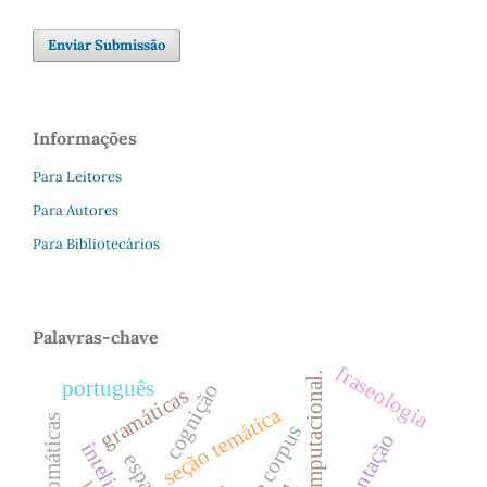
Enviar Submissão
Informações
Para Leitores
Para Autores
Para Bibliotecários
Palavras-chave
fraseologia
português
cognição
gramáticas
seção temática
apresentação