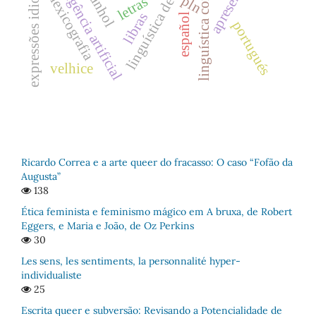
linguística computacional.
expressões idiomáticas
linguística de corpus
inteligência artificial
espanhol
pln
lexicografia
letras
libras
español
portugués
velhice
Ricardo Correa e a arte queer do fracasso: O caso “Fofão da
Augusta”
138
Ética feminista e feminismo mágico em A bruxa, de Robert
Eggers, e Maria e João, de Oz Perkins
30
Les sens, les sentiments, la personnalité hyper-
individualiste
25
Escrita queer e subversão: Revisando a Potencialidade de