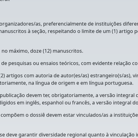
 organizadores/as, preferencialmente de instituições diferen
nuscritos à seção, respeitando o limite de um (1) artigo po
 e, no máximo, doze (12) manuscritos.
 de pesquisas ou ensaios teóricos, com evidente relação c
2) artigos com autoria de autor(es/as) estrangeiro(s/as), vi
atoriamente, na língua de origem e em língua portuguesa.
ublicação devem ter, obrigatoriamente, a versão integral d
digidos em inglês, espanhol ou francês, a versão integral d
 compõem o dossiê devem estar vinculados/as a instituições
e deve garantir diversidade regional quanto à vinculação in