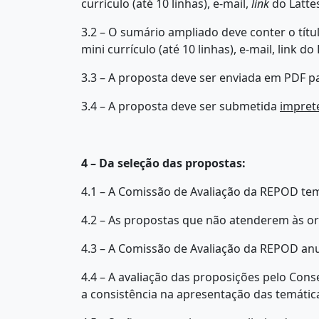
currículo (até 10 linhas), e-mail,
link
do Lattes
3.2 – O sumário ampliado deve conter o títu
mini currículo (até 10 linhas), e-mail, link d
3.3 – A proposta deve ser enviada em PDF pa
3.4 – A proposta deve ser submetida
imprete
4 – Da seleção das propostas:
4.1 – A Comissão de Avaliação da REPOD te
4.2 – As propostas que não atenderem às o
4.3 – A Comissão de Avaliação da REPOD anun
4.4 – A avaliação das proposições pelo Conse
a consistência na apresentação das temáti