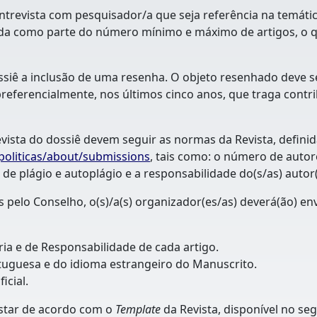
revista com pesquisador/a que seja referência na temátic
da como parte do número mínimo e máximo de artigos, o qu
ê a inclusão de uma resenha. O objeto resenhado deve se
referencialmente, nos últimos cinco anos, que traga contri
evista do dossiê devem seguir as normas da Revista, definid
opoliticas/about/submissions
, tais como: o número de auto
ca de plágio e autoplágio e a responsabilidade do(s/as) autor
s pelo Conselho, o(s)/a(s) organizador(es/as) deverá(ão) e
ria e de Responsabilidade de cada artigo.
tuguesa e do idioma estrangeiro do Manuscrito.
icial.
 estar de acordo com o
Template
da Revista, disponível no se