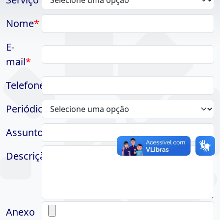
Nome
E-
mail
Telefone
Periódico
Assunto
Descrição
Anexo