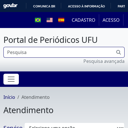
COMUNICA BR
ACESSO À INFORMAÇÃO
PARTI
IR
CADASTRO
ACESSO
PARA
O
Portal de Periódicos UFU
CONTEÚDO
Pesquisa avançada
Início
Atendimento
Atendimento
Serviço