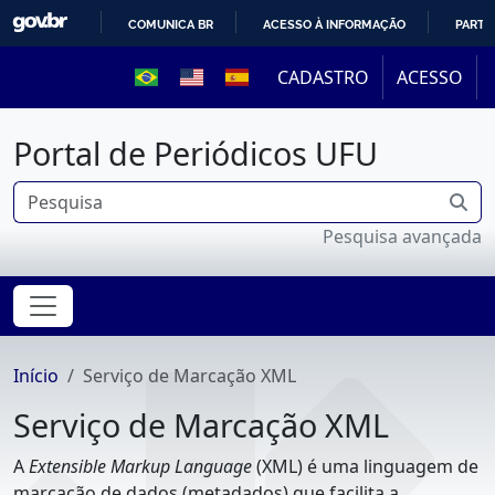
COMUNICA BR
ACESSO À INFORMAÇÃO
PARTI
IR
CADASTRO
ACESSO
PARA
O
Portal de Periódicos UFU
CONTEÚDO
Pesquisa avançada
Início
Serviço de Marcação XML
Serviço de Marcação XML
A
Extensible
Markup Language
(XML)
é
uma linguagem de
marcação de dados (metadados) que facilita a