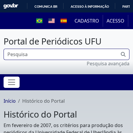
COMUNICA BR
ACESSO À INFORMAÇÃO
PARTI
IR
CADASTRO
ACESSO
PARA
O
Portal de Periódicos UFU
CONTEÚDO
Pesquisa avançada
Início
Histórico do Portal
Histórico do Portal
Em fevereiro de 2007, os critérios para produção dos
periódicos da Universidade Federal de Uberlândia às