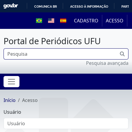
COMUNICA BR
ACESSO À INFORMAÇÃO
PARTI
IR
CADASTRO
ACESSO
PARA
O
Portal de Periódicos UFU
CONTEÚDO
Pesquisa avançada
Início
Acesso
Usuário