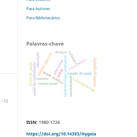
Para Autores
Para Bibliotecários
Palavras-chave
dengue
validade
análise espacial
educação
epidemiologia ambiental
health geography
psicometria
arbovirose
saúde do trabalhador
perfil de saúde
saúde
saúde pública
estado do pará
sazonalidade
vulnerabilidade
malaria
centro-oeste
1 - 12
ISSN:
1980-1726
https://doi.org/
10.14393/Hygeia