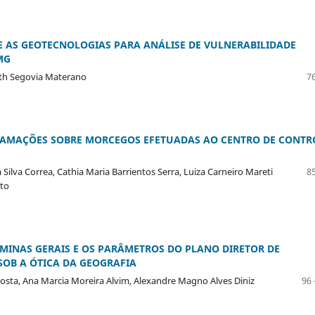
E AS GEOTECNOLOGIAS PARA ANÁLISE DE VULNERABILIDADE
MG
beth Segovia Materano
76
LAMAÇÕES SOBRE MORCEGOS EFETUADAS AO CENTRO DE CONTR
ilva Correa, Cathia Maria Barrientos Serra, Luiza Carneiro Mareti
85
eto
MINAS GERAIS E OS PARÂMETROS DO PLANO DIRETOR DE
SOB A ÓTICA DA GEOGRAFIA
z Costa, Ana Marcia Moreira Alvim, Alexandre Magno Alves Diniz
96 