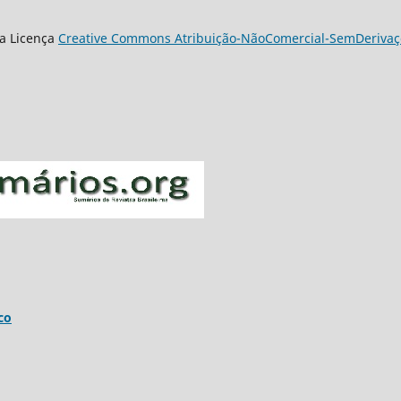
a Licença
Creative Commons Atribuição-NãoComercial-SemDerivaçõ
co