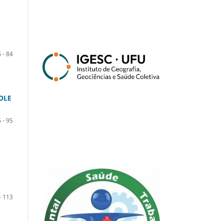
 - 84
OLE
 - 95
- 113