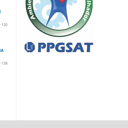
E
- 120
RA
- 138