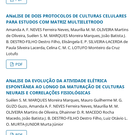
ANaLISE DE DOIS PROTOCOLOS DE CULTURAS CELULARES
PARA ESTUDOS COM MATRIZ MULTIELETRODO
Amanda A. F. NEVES Ferreira Neves, Maurília M. M. OLIVEIRA Martins
de Oliveira, Suélen S. M. MARQUES Moreira Marques, João Batista J.
B. DESTRO-FILHO Destro Filho, Elisângela E. P. SILVEIRA-LACERDA de
Paula Silveira Lacerda, Celina C. M. C. LOTUFO Monteiro da Cruz
Lotufo
PDF
ANaLISE DA EVOLUÇÃO DA ATIVIDADE ELÉTRICA
ESPONTÂNEA AO LONGO DA MATURAÇÃO DE CULTURAS
NEURAIS E CORRELAÇÕES FISIOLÓGICAS
Suélen S. M. MARQUES Moreira Marques, Mauro Guilherme M. G.
GUZO Guzo, Amanda A. F. NEVES Ferreira Neves, Maurília M. M.
OLIVEIRA Martins de Oliveira, Dhainner D. R. MACEDO Rocha
Macedo, João Batista J. B. DESTRO-FILHO Destro Filho, Luiz Otávio L.
O. MURTA-JUNIOR Murta Júnior
PDF