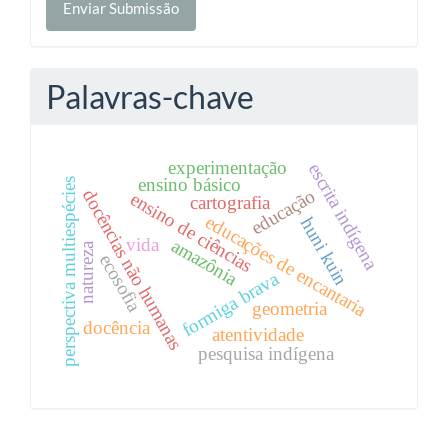
Enviar Submissão
Submissão
Palavras-chave
experimentação
escrita indígena
ensino básico
perspectiva multiespécies
educação
docências não humanas
ensino de ciências
cartografia
educações de encantaria
huni kuin
vida
amazônia
natureza
ecosofia
formiga brava
geometria
docência
atentividade
pesquisa indígena