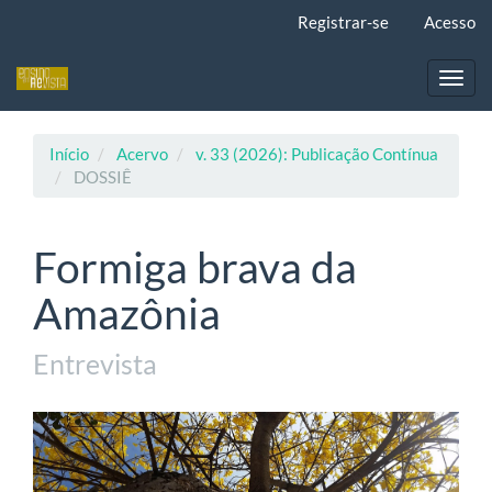
Navegação
Registrar-se
Acesso
Principal
Conteúdo
principal
Toggl
Barra
navig
Lateral
Início
Acervo
v. 33 (2026): Publicação Contínua
DOSSIÊ
Formiga brava da
Amazônia
Entrevista
Barra
lateral