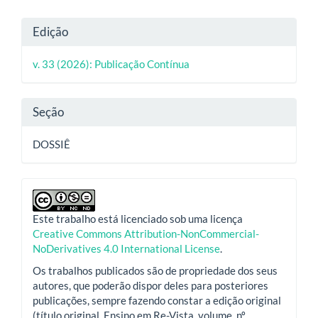
Detalhes
Edição
do
v. 33 (2026): Publicação Contínua
artigo
Seção
DOSSIÊ
Este trabalho está licenciado sob uma licença
Creative Commons Attribution-NonCommercial-
NoDerivatives 4.0 International License
.
Os trabalhos publicados são de propriedade dos seus
autores, que poderão dispor deles para posteriores
publicações, sempre fazendo constar a edição original
(título original, Ensino em Re-Vista, volume, nº,