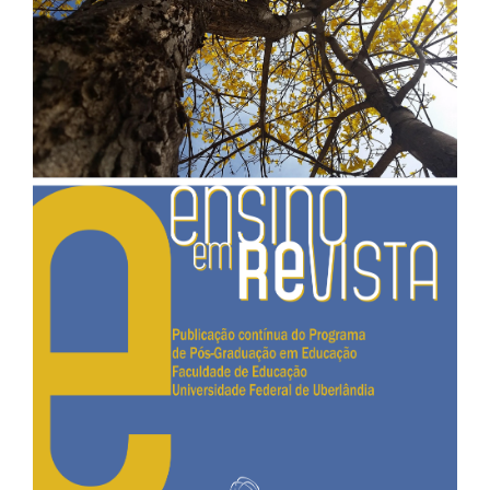
de
artigos