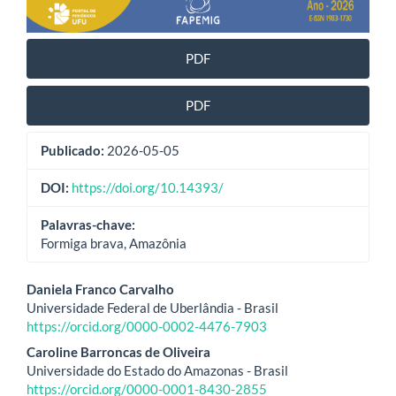
PDF
PDF
Publicado:
2026-05-05
DOI:
https://doi.org/10.14393/
Palavras-chave:
Formiga brava, Amazônia
Conteúdo
Daniela Franco Carvalho
Universidade Federal de Uberlândia - Brasil
do
https://orcid.org/0000-0002-4476-7903
artigo
Caroline Barroncas de Oliveira
Universidade do Estado do Amazonas - Brasil
principal
https://orcid.org/0000-0001-8430-2855