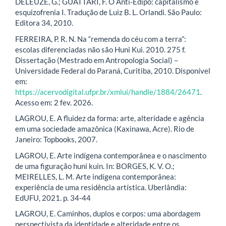
DELEUZE, G.; GUATTARI, F. O Anti-Édipo: capitalismo e
esquizofrenia I. Tradução de Luiz B. L. Orlandi. São Paulo:
Editora 34, 2010.
FERREIRA, P. R. N. Na “remenda do céu com a terra”:
escolas diferenciadas não são Huni Kui. 2010. 275 f.
Dissertação (Mestrado em Antropologia Social) –
Universidade Federal do Paraná, Curitiba, 2010. Disponível
em:
https://acervodigital.ufpr.br/xmlui/handle/1884/26471
.
Acesso em: 2 fev. 2026.
LAGROU, E. A fluidez da forma: arte, alteridade e agência
em uma sociedade amazônica (Kaxinawa, Acre). Rio de
Janeiro: Topbooks, 2007.
LAGROU, E. Arte indígena contemporânea e o nascimento
de uma figuração huni kuin. In: BORGES, K. V. O.;
MEIRELLES, L. M. Arte indígena contemporânea:
experiência de uma residência artística. Uberlândia:
EdUFU, 2021. p. 34-44
LAGROU, E. Caminhos, duplos e corpos: uma abordagem
perspectivista da identidade e alteridade entre os