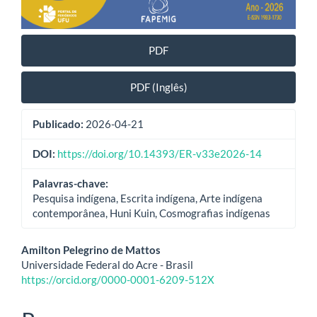
PDF
PDF (Inglês)
Publicado:
2026-04-21
DOI:
https://doi.org/10.14393/ER-v33e2026-14
Palavras-chave:
Pesquisa indígena, Escrita indígena, Arte indígena
contemporânea, Huni Kuin, Cosmografias indígenas
Conteúdo
Amilton Pelegrino de Mattos
Universidade Federal do Acre - Brasil
do
https://orcid.org/0000-0001-6209-512X
artigo