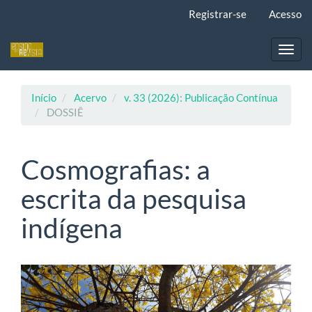
Navegação
Registrar-se
Acesso
Principal
Conteúdo
principal
Toggl
Barra
navig
Lateral
Início
Acervo
v. 33 (2026): Publicação Contínua
DOSSIÊ
Cosmografias: a
escrita da pesquisa
indígena
Barra
lateral