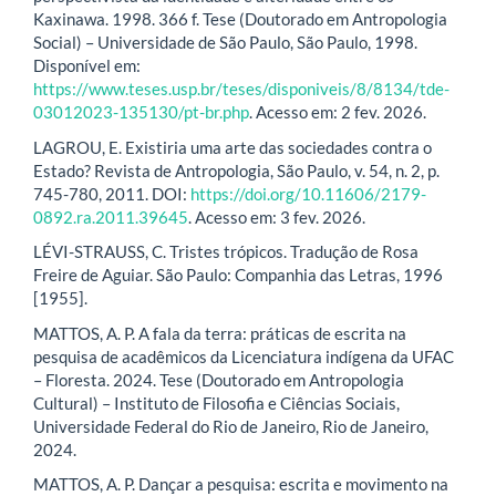
Kaxinawa. 1998. 366 f. Tese (Doutorado em Antropologia
Social) – Universidade de São Paulo, São Paulo, 1998.
Disponível em:
https://www.teses.usp.br/teses/disponiveis/8/8134/tde-
03012023-135130/pt-br.php
. Acesso em: 2 fev. 2026.
LAGROU, E. Existiria uma arte das sociedades contra o
Estado? Revista de Antropologia, São Paulo, v. 54, n. 2, p.
745-780, 2011. DOI:
https://doi.org/10.11606/2179-
0892.ra.2011.39645
. Acesso em: 3 fev. 2026.
LÉVI-STRAUSS, C. Tristes trópicos. Tradução de Rosa
Freire de Aguiar. São Paulo: Companhia das Letras, 1996
[1955].
MATTOS, A. P. A fala da terra: práticas de escrita na
pesquisa de acadêmicos da Licenciatura indígena da UFAC
– Floresta. 2024. Tese (Doutorado em Antropologia
Cultural) – Instituto de Filosofia e Ciências Sociais,
Universidade Federal do Rio de Janeiro, Rio de Janeiro,
2024.
MATTOS, A. P. Dançar a pesquisa: escrita e movimento na