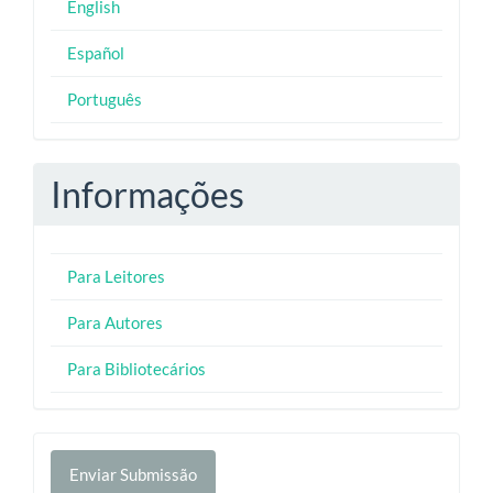
English
Español
Português
Informações
Para Leitores
Para Autores
Para Bibliotecários
Enviar
Enviar Submissão
Submissão