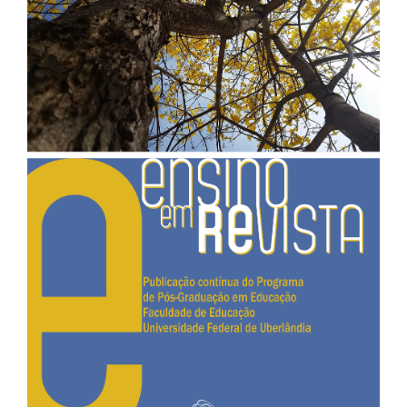
de
artigos