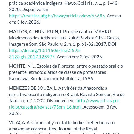
prática acadêmica indígena. Hawò, Goiânia, v. 1, p. 1–43,
2020. Disponível em:
https://revistas.ufg.br/hawo/article/view/65685
. Acesso
em: 3 fev. 2026.
MATTOS, A.; HUNI KUIN, I. Por que canta o MAHKU –
Movimento dos Artistas Huni Kuin? Revista GIS – Gesto,
Imagem e Som, São Paulo, v. 2, n. 1, p. 61-82, 2017. DOI:
https://doi.org/10.11606/issn.2525-
3123.gis.2017.128974
. Acesso em: 3 fev. 2026.
MONTE, N. L. Escolas da Floresta: entre o passado oral e o
presente letrado; diários de classe de professores
Kaxinawá. Rio de Janeiro: Multiletra, 1996.
MENEZES DE SOUZA, L. As visões da Anaconda: a
narrativa escrita indígena no Brasil. Revista Semear, Rio de
Janeiro, n. 7, 2002. Disponível em:
http://www.letras.puc-
rio.br/catedra/revista/7Sem_16.html
. Acesso em: 3 fev.
2026.
VILAÇA, A. Chronically unstable bodies: reflections on
amazonian corporalities, Journal of the Royal