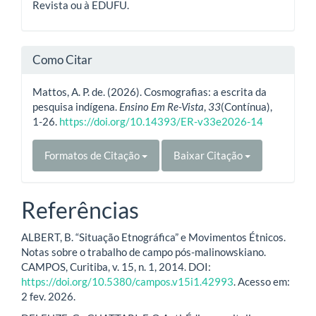
Revista ou à EDUFU.
Como Citar
Mattos, A. P. de. (2026). Cosmografias: a escrita da
pesquisa indígena.
Ensino Em Re-Vista
,
33
(Contínua),
1-26.
https://doi.org/10.14393/ER-v33e2026-14
Formatos de Citação
Baixar Citação
Referências
ALBERT, B. “Situação Etnográfica” e Movimentos Étnicos.
Notas sobre o trabalho de campo pós-malinowskiano.
CAMPOS, Curitiba, v. 15, n. 1, 2014. DOI:
https://doi.org/10.5380/campos.v15i1.42993
. Acesso em:
2 fev. 2026.