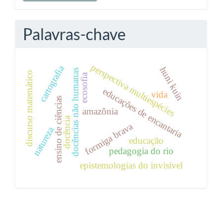
Palavras-chave
perspectiva multiespécies
cartografia
huni kuin
docências não humanas
discurso matemático
ecosofia
educações de encantaria
vida
ensino de ciências
amazônia
docência
formiga brava
natureza
educação
pedagogia do rio
epistemologias do invisível