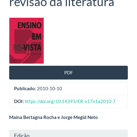
revisão da literatura
Barra
lateral
de
artigos
PDF
Publicado:
2010-10-10
DOI:
https://doi.org/10.14393/ER-v17n1a2010-7
Conteúdo
Maína Bertagna Rocha e Jorge Megid Neto
do
Detalhes
Edição