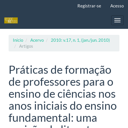
Navegação
Registrar-se
Acesso
Principal
Conteúdo
principal
Toggl
Barra
navig
Lateral
Início
Acervo
2010: v.17, n. 1, (jan./jun. 2010)
Artigos
Práticas de formação
de professores para o
ensino de ciências nos
anos iniciais do ensino
fundamental: uma