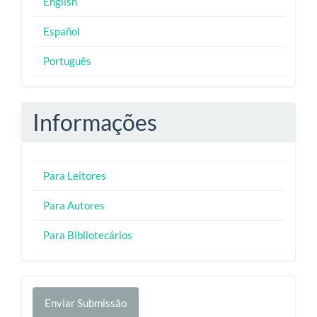
English
Español
Português
Informações
Para Leitores
Para Autores
Para Bibliotecários
Enviar
Enviar Submissão
Submissão