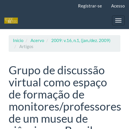
Navegação
Registrar-se
Acesso
Principal
Conteúdo
principal
Toggl
Barra
navig
Lateral
Início
Acervo
2009: v.16, n.1, (jan./dez. 2009)
Artigos
Grupo de discussão
virtual como espaço
de formação de
monitores/professores
de um museu de