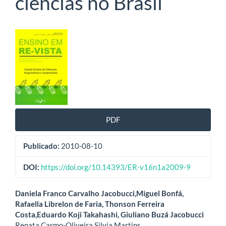
ciências no Brasil
Barra
lateral
de
artigos
PDF
Publicado:
2010-08-10
DOI:
https://doi.org/10.14393/ER-v16n1a2009-9
Conteúdo
Daniela Franco Carvalho Jacobucci,Miguel Bonfá,
Rafaella Librelon de Faria, Thonson Ferreira
do
Costa,Eduardo Koji Takahashi, Giuliano Buzá Jacobucci
Renata Carmo-Oliveira,Silvia Martins